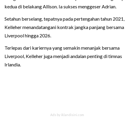
kedua di belakang Allison. Ia sukses menggeser Adrian.
Setahun berselang, tepatnya pada pertengahan tahun 2021,
Kelleher menandatangani kontrak jangka panjang bersama
Liverpool hingga 2026.
Terlepas dari kariernya yang semakin menanjak bersama
Liverpool, Kelleher juga menjadi andalan penting di timnas
Irlandia.