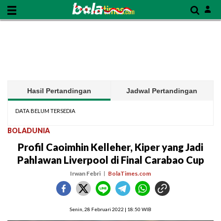
Hasil Pertandingan
Jadwal Pertandingan
DATA BELUM TERSEDIA
BOLADUNIA
Profil Caoimhin Kelleher, Kiper yang Jadi
Pahlawan Liverpool di Final Carabao Cup
Irwan Febri
BolaTimes.com
Senin, 28 Februari 2022 | 18:50 WIB