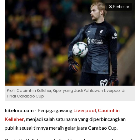
Perbesar
Profil Caoimhin Kelleher, Kiper yang Jadi Pahlawan Liverpool di
Final Carabao Cup
hitekno.com -
Penjaga gawang
Liverpool
,
Caoimhin
Kelleher
, menjadi salah satu nama yang diperbincangkan
publik seusai timnya meraih gelar juara Carabao Cup.