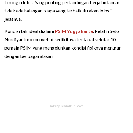
tim ingin lolos. Yang penting pertandingan berjalan lancar
tidak ada halangan, siapa yang terbaik itu akan lolos,"
jelasnya.
Kondisi tak ideal dialami
PSIM Yogyakarta
. Pelatih Seto
Nurdiyantoro menyebut sedikitnya terdapat sekitar 10
pemain PSIM yang mengeluhkan kondisi fisiknya menurun
dengan berbagai alasan.