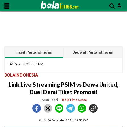
Hasil Pertandingan
Jadwal Pertandingan
DATA BELUM TERSEDIA
BOLAINDONESIA
Link Live Streaming PSIM vs Dewa United,
Duel Demi Tiket Promosi!
Irwan Febri
BolaTimes.com
Kamis, 30 Desember 2021 | 14:59 WIB