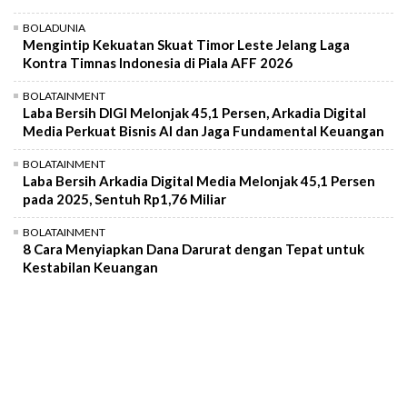
BOLADUNIA
Mengintip Kekuatan Skuat Timor Leste Jelang Laga
Kontra Timnas Indonesia di Piala AFF 2026
BOLATAINMENT
Laba Bersih DIGI Melonjak 45,1 Persen, Arkadia Digital
Media Perkuat Bisnis AI dan Jaga Fundamental Keuangan
BOLATAINMENT
Laba Bersih Arkadia Digital Media Melonjak 45,1 Persen
pada 2025, Sentuh Rp1,76 Miliar
BOLATAINMENT
8 Cara Menyiapkan Dana Darurat dengan Tepat untuk
Kestabilan Keuangan