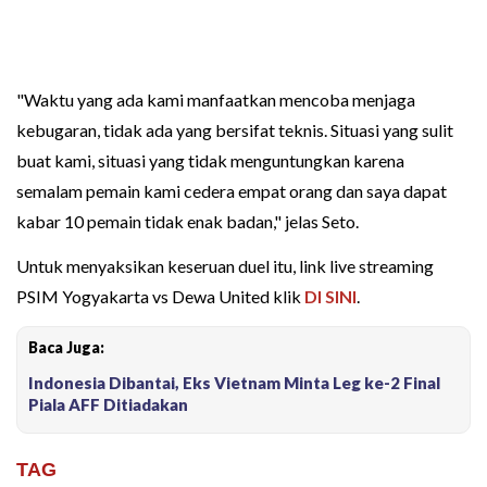
"Waktu yang ada kami manfaatkan mencoba menjaga
kebugaran, tidak ada yang bersifat teknis. Situasi yang sulit
buat kami, situasi yang tidak menguntungkan karena
semalam pemain kami cedera empat orang dan saya dapat
kabar 10 pemain tidak enak badan," jelas Seto.
Untuk menyaksikan keseruan duel itu, link live streaming
PSIM Yogyakarta vs Dewa United klik
DI SINI
.
Baca Juga:
Indonesia Dibantai, Eks Vietnam Minta Leg ke-2 Final
Piala AFF Ditiadakan
TAG