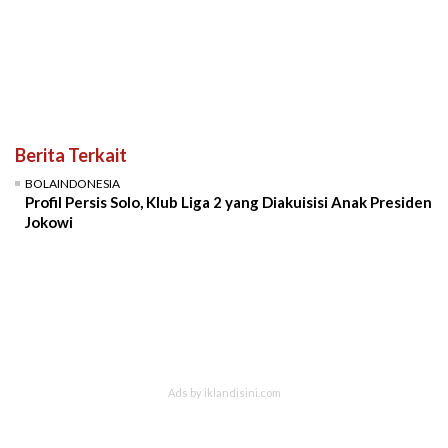
Berita Terkait
BOLAINDONESIA
Profil Persis Solo, Klub Liga 2 yang Diakuisisi Anak Presiden
Jokowi