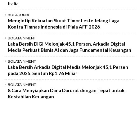
Italia
BOLADUNIA
Mengintip Kekuatan Skuat Timor Leste Jelang Laga
Kontra Timnas Indonesia di Piala AFF 2026
BOLATAINMENT
Laba Bersih DIGI Melonjak 45,1 Persen, Arkadia Digital
Media Perkuat Bisnis AI dan Jaga Fundamental Keuangan
BOLATAINMENT
Laba Bersih Arkadia Digital Media Melonjak 45,1 Persen
pada 2025, Sentuh Rp1,76 Miliar
BOLATAINMENT
8 Cara Menyiapkan Dana Darurat dengan Tepat untuk
Kestabilan Keuangan