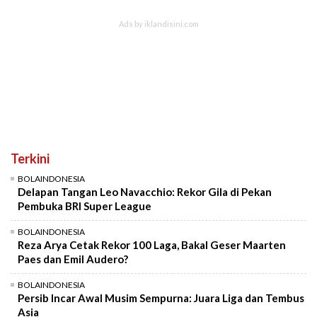
Terkini
BOLAINDONESIA
Delapan Tangan Leo Navacchio: Rekor Gila di Pekan
Pembuka BRI Super League
BOLAINDONESIA
Reza Arya Cetak Rekor 100 Laga, Bakal Geser Maarten
Paes dan Emil Audero?
BOLAINDONESIA
Persib Incar Awal Musim Sempurna: Juara Liga dan Tembus
Asia