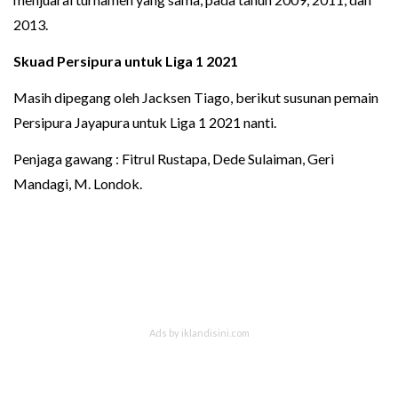
2013.
Skuad Persipura untuk
Liga 1 2021
Masih dipegang oleh Jacksen Tiago, berikut susunan pemain
Persipura Jayapura untuk Liga 1 2021 nanti.
Penjaga gawang : Fitrul Rustapa, Dede Sulaiman, Geri
Mandagi, M. Londok.