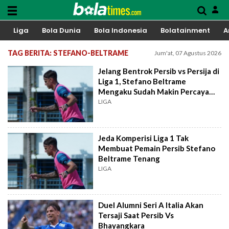
Liga
Bola Dunia
Bola Indonesia
Bolatainment
A
TAG BERITA: STEFANO-BELTRAME
Jum'at, 07 Agustus 2026
Jelang Bentrok Persib vs Persija di
Liga 1, Stefano Beltrame
Mengaku Sudah Makin Percaya
Diri
LIGA
Jeda Komperisi Liga 1 Tak
Membuat Pemain Persib Stefano
Beltrame Tenang
LIGA
Duel Alumni Seri A Italia Akan
Tersaji Saat Persib Vs
Bhayangkara