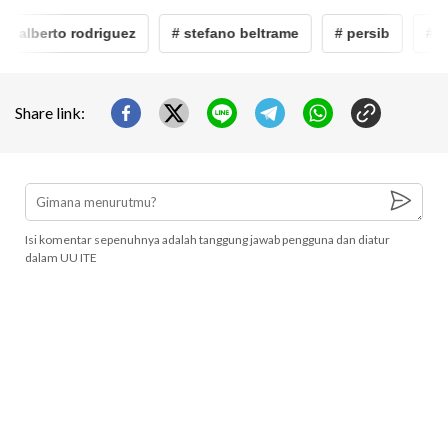
# alberto rodriguez
# stefano beltrame
# persib
# pe
Share link:
Isi komentar sepenuhnya adalah tanggung jawab pengguna dan diatur
dalam UU ITE