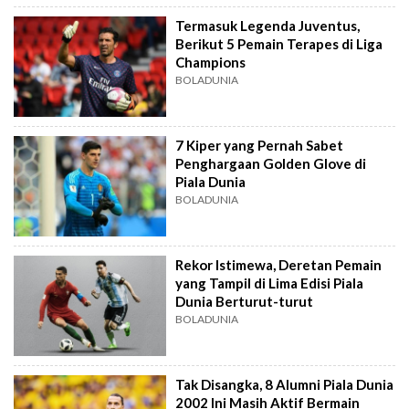
Termasuk Legenda Juventus,
Berikut 5 Pemain Terapes di Liga
Champions
BOLADUNIA
7 Kiper yang Pernah Sabet
Penghargaan Golden Glove di
Piala Dunia
BOLADUNIA
Rekor Istimewa, Deretan Pemain
yang Tampil di Lima Edisi Piala
Dunia Berturut-turut
BOLADUNIA
Tak Disangka, 8 Alumni Piala Dunia
2002 Ini Masih Aktif Bermain