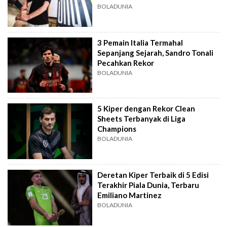
BOLADUNIA
3 Pemain Italia Termahal
Sepanjang Sejarah, Sandro Tonali
Pecahkan Rekor
BOLADUNIA
5 Kiper dengan Rekor Clean
Sheets Terbanyak di Liga
Champions
BOLADUNIA
Deretan Kiper Terbaik di 5 Edisi
Terakhir Piala Dunia, Terbaru
Emiliano Martinez
BOLADUNIA