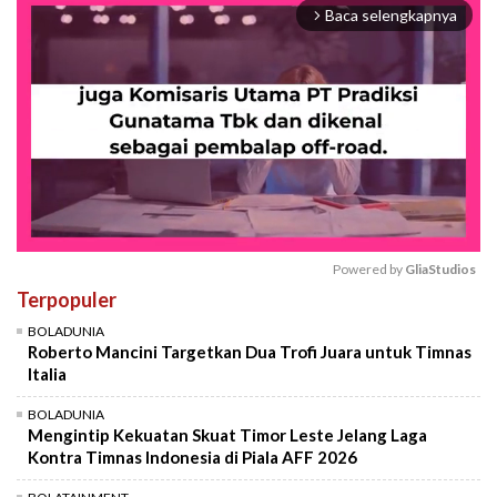
Baca selengkapnya
arrow_forward_ios
Powered by 
GliaStudios
Terpopuler
Mute
BOLADUNIA
Roberto Mancini Targetkan Dua Trofi Juara untuk Timnas
Italia
BOLADUNIA
Mengintip Kekuatan Skuat Timor Leste Jelang Laga
Kontra Timnas Indonesia di Piala AFF 2026