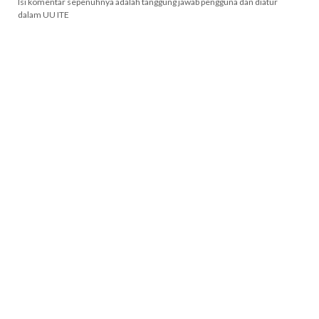
Isi komentar sepenuhnya adalah tanggung jawab pengguna dan diatur
dalam UU ITE