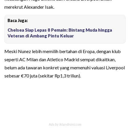
merekrut Alexander Isak.
Baca Juga:
Chelsea Siap Lepas 8 Pemain: Bintang Muda hingga
Veteran di Ambang Pintu Keluar
Meski Nunez lebih memilih bertahan di Eropa, dengan klub
seperti AC Milan dan Atletico Madrid sempat dikaitkan,
belum ada tawaran konkret yang memenuhi valuasi Liverpool
sebesar €70 juta (sekitar Rp1,3 triliun).