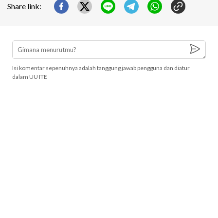
Share link:
Isi komentar sepenuhnya adalah tanggung jawab pengguna dan diatur
dalam UU ITE