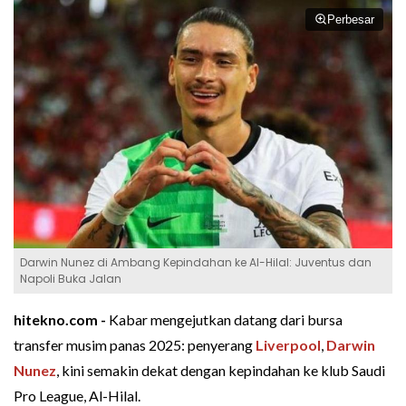
Perbesar
Darwin Nunez di Ambang Kepindahan ke Al-Hilal: Juventus dan
Napoli Buka Jalan
hitekno.com -
Kabar mengejutkan datang dari bursa
transfer musim panas 2025: penyerang
Liverpool
,
Darwin
Nunez
, kini semakin dekat dengan kepindahan ke klub Saudi
Pro League, Al-Hilal.