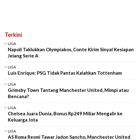
Terkini
LIGA
Napoli Taklukkan Olympiakos, Conte Kirim Sinyal Kesiapan
Jelang Serie A
LIGA
Luis Enrique: PSG Tidak Pantas Kalahkan Tottenham
LIGA
Grimsby Town Tantang Manchester United, Mimpi atau
Bencana?
LIGA
Chelsea Juara Dunia, Bonus Rp249 Miliar Mengalir ke
Keluarga Jota
LIGA
AS Roma Resmi Tawar Jadon Sancho, Manchester United