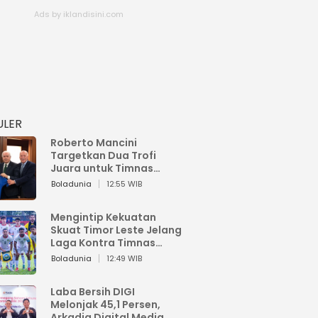
ULER
Roberto Mancini
Targetkan Dua Trofi
Juara untuk Timnas
Italia
Boladunia
12:55 WIB
Mengintip Kekuatan
Skuat Timor Leste Jelang
Laga Kontra Timnas
Indonesia di Piala AFF
Boladunia
12:49 WIB
2026
Laba Bersih DIGI
Melonjak 45,1 Persen,
Arkadia Digital Media