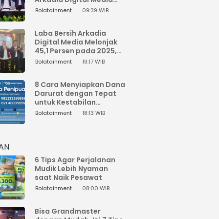
Perkuat Bisnis AI dan
Bolatainment
09:39 WIB
Jaga Fundamental
Keuangan
Laba Bersih Arkadia
Digital Media Melonjak
45,1 Persen pada 2025,
Sentuh Rp1,76 Miliar
Bolatainment
19:17 WIB
8 Cara Menyiapkan Dana
Darurat dengan Tepat
untuk Kestabilan
Keuangan
Bolatainment
18:13 WIB
HAN
6 Tips Agar Perjalanan
Mudik Lebih Nyaman
saat Naik Pesawat
Bolatainment
08:00 WIB
Bisa Grandmaster