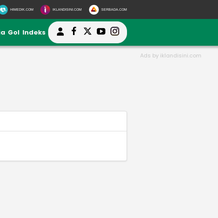
HIMEDIK.COM
IKLANDISINI.COM
SERBADA.COM
ia
Gol
Indeks