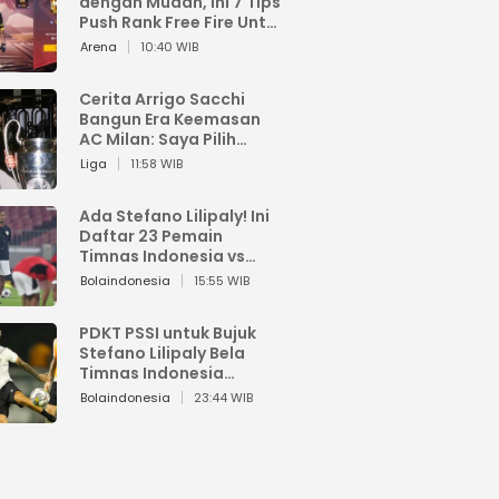
dengan Mudah, Ini 7 Tips
Push Rank Free Fire Untuk
Pemula
Arena
10:40 WIB
Cerita Arrigo Sacchi
Bangun Era Keemasan
AC Milan: Saya Pilih
Pemain dari Isi Otaknya
Liga
11:58 WIB
Ada Stefano Lilipaly! Ini
Daftar 23 Pemain
Timnas Indonesia vs
China
Bolaindonesia
15:55 WIB
PDKT PSSI untuk Bujuk
Stefano Lilipaly Bela
Timnas Indonesia
Berakhir Berantakan
Bolaindonesia
23:44 WIB