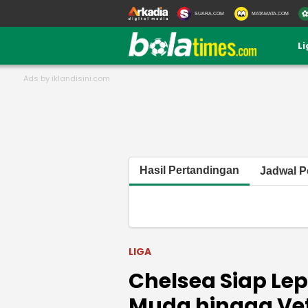
SUARA.COM
MATAMATA.COM
L
Hasil Pertandingan
Jadwal P
LIGA
Chelsea Siap Le
Muda hingga Ve