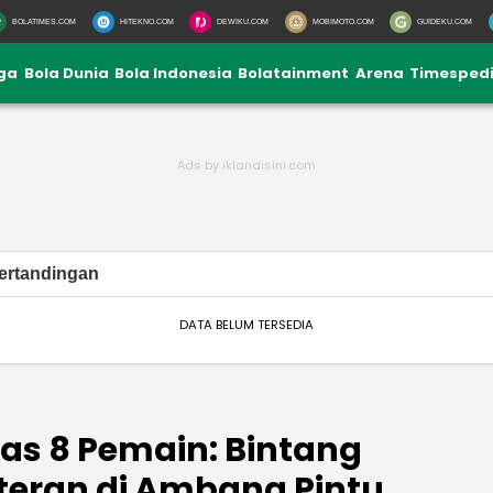
BOLATIMES.COM
HITEKNO.COM
DEWIKU.COM
MOBIMOTO.COM
GUIDEKU.COM
iga
Bola Dunia
Bola Indonesia
Bolatainment
Arena
Timesped
ertandingan
DATA BELUM TERSEDIA
pas 8 Pemain: Bintang
teran di Ambang Pintu