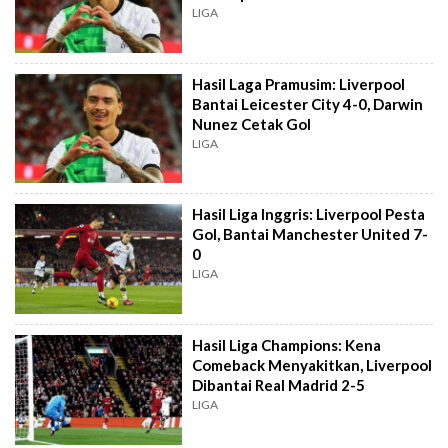
LIGA
Hasil Laga Pramusim: Liverpool
Bantai Leicester City 4-0, Darwin
Nunez Cetak Gol
LIGA
Hasil Liga Inggris: Liverpool Pesta
Gol, Bantai Manchester United 7-
0
LIGA
Hasil Liga Champions: Kena
Comeback Menyakitkan, Liverpool
Dibantai Real Madrid 2-5
LIGA