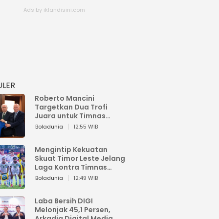
ULER
Roberto Mancini
Targetkan Dua Trofi
Juara untuk Timnas
Italia
Boladunia
12:55 WIB
Mengintip Kekuatan
Skuat Timor Leste Jelang
Laga Kontra Timnas
Indonesia di Piala AFF
Boladunia
12:49 WIB
2026
Laba Bersih DIGI
Melonjak 45,1 Persen,
Arkadia Digital Media