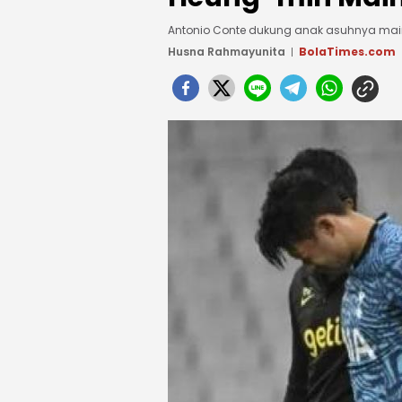
Antonio Conte dukung anak asuhnya main 
Husna Rahmayunita
BolaTimes.com