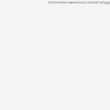
Isi komentar sepenuhnya adalah tangg