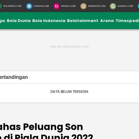
BOLATIMES.COM
HITEKNO.COM
DEWIKU.COM
MOBIMOTO.COM
GUIDEKU.COM
iga
Bola Dunia
Bola Indonesia
Bolatainment
Arena
Timesped
ertandingan
DATA BELUM TERSEDIA
ahas Peluang Son
di Piala Dunia 2022