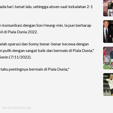
ada hari Jumat lalu, sehingga absen saat kekalahan 2-1
n komunikasi dengan Son Heung-min. Ia pun berharap
l di Piala Dunia 2022.
telah operasi dan Sonny benar-benar kecewa dengan
kan pulih dengan sangat baik dan bermain di Piala Dunia,"
Senin (7/11/2022).
tahu pentingnya bermain di Piala Dunia,"