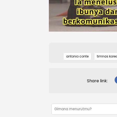
antonio conte
timnas kore
Share link: