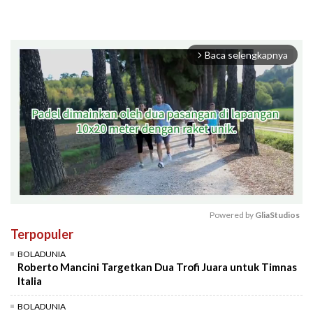
Baca selengkapnya
arrow_forward_ios
Powered by 
GliaStudios
Terpopuler
Mute
BOLADUNIA
Roberto Mancini Targetkan Dua Trofi Juara untuk Timnas
Italia
BOLADUNIA