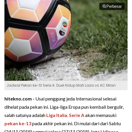
Perbesar
Jadwal Pekan ke-13 Serie A: Duel Hidup Mati Lazio vs AC Milan
hitekno.com -
Usai penggung jeda Internasional selesai
dihelat pada pekan ini. Liga-liga Eropa pun kembali bergulir,
salah satunya adalah
Liga Italia
.
Serie A
akan memasuki
pekan ke-13
pada akhir pekan ini. Di mulai dari dari Sabtu
(24/11/2018) sampai selasa (27/11/2018), laga
Udinese