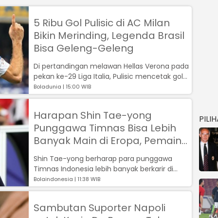
5 Ribu Gol Pulisic di AC Milan
Bikin Merinding, Legenda Brasil
Bisa Geleng-Geleng
Di pertandingan melawan Hellas Verona pada
pekan ke-29 Liga Italia, Pulisic mencetak gol
penting yang mencatat sejarah b...
Boladunia | 15:00 WIB
Harapan Shin Tae-yong
PILI
Punggawa Timnas Bisa Lebih
Banyak Main di Eropa, Pemain
Keturunan Ini Jadi Sorotan STY
Shin Tae-yong berharap para punggawa
Timnas Indonesia lebih banyak berkarir di
Eropa khususnya bisa cicipi Liga Italia, ...
Bolaindonesia | 11:38 WIB
Sambutan Suporter Napoli