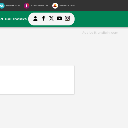
HIMEDIK.COM
IKLANDISINI.COM
SERBADA.COM
ia
Gol
Indeks