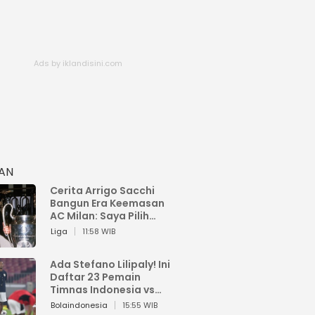
HAN
Cerita Arrigo Sacchi
Bangun Era Keemasan
AC Milan: Saya Pilih
Pemain dari Isi Otaknya
Liga
11:58 WIB
Ada Stefano Lilipaly! Ini
Daftar 23 Pemain
Timnas Indonesia vs
China
Bolaindonesia
15:55 WIB