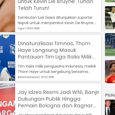
untuk Kevin De Bruyne: Tuhan
Telah Turun!
Sambutan luar biasa ditunjukkan suporter
Napoli untuk menyambut Kevin De Bruyne....
Liga | 14:50 WIB
Dinaturalisasi Timnas, Thom
Haye Langsung Masuk
Pantauan Tim Liga Italia Milik
Pengusaha Indonesia
Tim Italia milik pengusaha Indonesia, melirik
Thom Haye untuk bergabung bersama
mereka. Calon Pemain naturalisasi Timnas...
Bolaindonesia | 13:32 WIB
Jay Idzes Resmi Jadi WNI, Banjir
PILI
Dukungan Publik Hingga
Pemain Bologna dan Ragnar
Oratmangoen
Jay Idzes mendapat dukungan dari publik