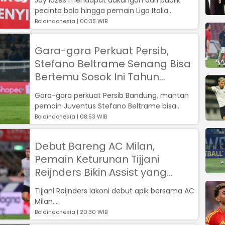
pecinta bola hingga pemain Liga Italia...
Bolaindonesia | 00:35 WIB
Gara-gara Perkuat Persib,
Stefano Beltrame Senang Bisa
Bertemu Sosok Ini Tahun
Depan
Gara-gara perkuat Persib Bandung, mantan
pemain Juventus Stefano Beltrame bisa
bereuni kecil dengan alumnus Liga Italia ...
Bolaindonesia | 08:53 WIB
Debut Bareng AC Milan,
Pemain Keturunan Tijjani
Reijnders Bikin Assist yang
Berujung Gol Olivier Giroud
Tijjani Reijnders lakoni debut apik bersama AC
Milan....
Bolaindonesia | 20:30 WIB