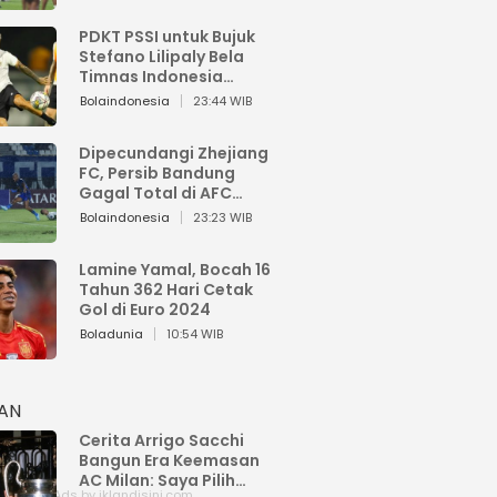
PDKT PSSI untuk Bujuk
Stefano Lilipaly Bela
Timnas Indonesia
Berakhir Berantakan
Bolaindonesia
23:44 WIB
Dipecundangi Zhejiang
FC, Persib Bandung
Gagal Total di AFC
Champions League Two
Bolaindonesia
23:23 WIB
Lamine Yamal, Bocah 16
Tahun 362 Hari Cetak
Gol di Euro 2024
Boladunia
10:54 WIB
HAN
Cerita Arrigo Sacchi
Bangun Era Keemasan
AC Milan: Saya Pilih