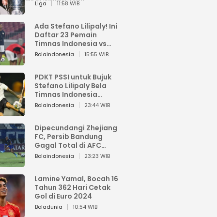
Pemain dari Isi Otaknya
Liga
11:58 WIB
Ada Stefano Lilipaly! Ini
Daftar 23 Pemain
Timnas Indonesia vs
China
Bolaindonesia
15:55 WIB
PDKT PSSI untuk Bujuk
Stefano Lilipaly Bela
Timnas Indonesia
Berakhir Berantakan
Bolaindonesia
23:44 WIB
Dipecundangi Zhejiang
FC, Persib Bandung
Gagal Total di AFC
Champions League Two
Bolaindonesia
23:23 WIB
Lamine Yamal, Bocah 16
Tahun 362 Hari Cetak
Gol di Euro 2024
Boladunia
10:54 WIB