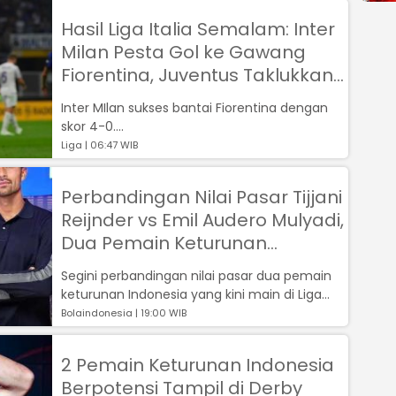
Hasil Liga Italia Semalam: Inter
Milan Pesta Gol ke Gawang
Fiorentina, Juventus Taklukkan
Empoli
Inter MIlan sukses bantai Fiorentina dengan
skor 4-0....
Liga | 06:47 WIB
Perbandingan Nilai Pasar Tijjani
Reijnder vs Emil Audero Mulyadi,
Dua Pemain Keturunan
Indonesia di Liga Italia
Segini perbandingan nilai pasar dua pemain
keturunan Indonesia yang kini main di Liga
Italia, Tijjani Reijnder dan Emil ...
Bolaindonesia | 19:00 WIB
2 Pemain Keturunan Indonesia
Berpotensi Tampil di Derby