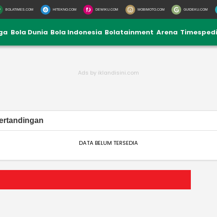
BOLATIMES.COM
HITEKNO.COM
DEWIKU.COM
MOBIMOTO.COM
GUIDEKU.COM
iga
Bola Dunia
Bola Indonesia
Bolatainment
Arena
Timesped
ertandingan
DATA BELUM TERSEDIA