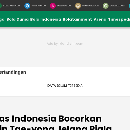
BOLATIMES.COM
HITEKNO.COM
DEWIKU.COM
MOBIMOTO.COM
GUIDEKU.COM
iga
Bola Dunia
Bola Indonesia
Bolatainment
Arena
Timesped
ertandingan
DATA BELUM TERSEDIA
as Indonesia Bocorkan
in Tae-yong Jelang Piala