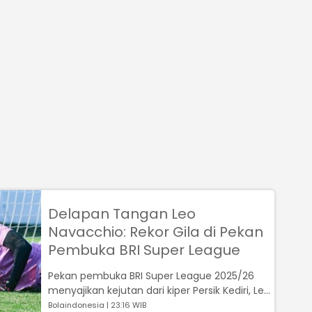
Delapan Tangan Leo
Navacchio: Rekor Gila di Pekan
Pembuka BRI Super League
Pekan pembuka BRI Super League 2025/26
menyajikan kejutan dari kiper Persik Kediri, Leo
Navacchio, yang dinobatkan sebag...
Bolaindonesia | 23:16 WIB