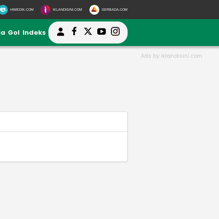
HIMEDIK.COM
IKLANDISINI.COM
SERBADA.COM
ia
Gol
Indeks