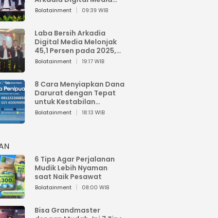
Perkuat Bisnis AI dan
Bolatainment
09:39 WIB
Jaga Fundamental
Keuangan
Laba Bersih Arkadia
Digital Media Melonjak
45,1 Persen pada 2025,
Sentuh Rp1,76 Miliar
Bolatainment
19:17 WIB
8 Cara Menyiapkan Dana
Darurat dengan Tepat
untuk Kestabilan
Keuangan
Bolatainment
18:13 WIB
HAN
6 Tips Agar Perjalanan
Mudik Lebih Nyaman
saat Naik Pesawat
Bolatainment
08:00 WIB
Bisa Grandmaster