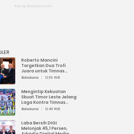
ULER
Roberto Mancini
Targetkan Dua Trofi
Juara untuk Timnas
Italia
Boladunia
12:55 WIB
Mengintip Kekuatan
Skuat Timor Leste Jelang
Laga Kontra Timnas
Indonesia di Piala AFF
Boladunia
12:49 WIB
2026
Laba Bersih DIGI
Melonjak 45,1 Persen,
Arkadia Digital Media