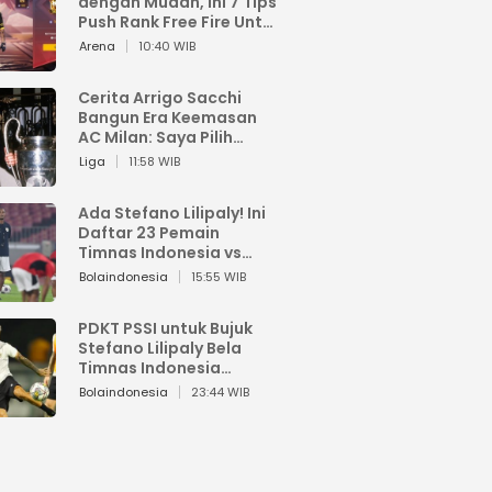
dengan Mudah, Ini 7 Tips
Push Rank Free Fire Untuk
Pemula
Arena
10:40 WIB
Cerita Arrigo Sacchi
Bangun Era Keemasan
AC Milan: Saya Pilih
Pemain dari Isi Otaknya
Liga
11:58 WIB
Ada Stefano Lilipaly! Ini
Daftar 23 Pemain
Timnas Indonesia vs
China
Bolaindonesia
15:55 WIB
PDKT PSSI untuk Bujuk
Stefano Lilipaly Bela
Timnas Indonesia
Berakhir Berantakan
Bolaindonesia
23:44 WIB