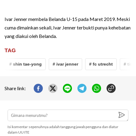
Ivar Jenner membela Belanda U-15 pada Maret 2019. Meski
cuma dimainkan sekali, Ivar Jenner terbukti punya kehebatan
yang diakui oleh Belanda.
TAG
# shin tae-yong
# ivar jenner
# fc utrecht
# timna
Share link:
Isi komentar sepenuhnya adalah tanggung jawab pengguna dan diatur
dalam UU ITE