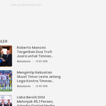
ULER
Roberto Mancini
Targetkan Dua Trofi
Juara untuk Timnas
Italia
Boladunia
12:55 WIB
Mengintip Kekuatan
Skuat Timor Leste Jelang
Laga Kontra Timnas
Indonesia di Piala AFF
Boladunia
12:49 WIB
2026
Laba Bersih DIGI
Melonjak 45,1 Persen,
Arkadia Digital Media