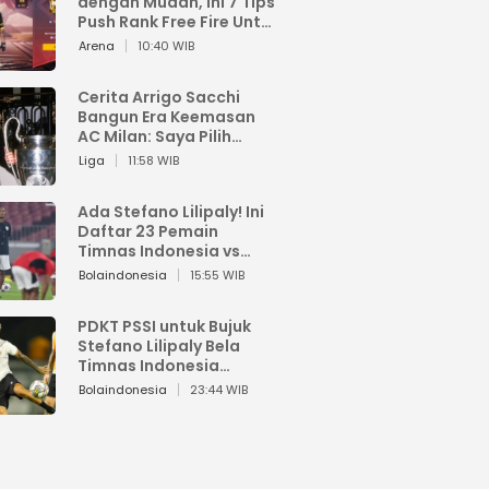
dengan Mudah, Ini 7 Tips
Push Rank Free Fire Untuk
Pemula
Arena
10:40 WIB
Cerita Arrigo Sacchi
Bangun Era Keemasan
AC Milan: Saya Pilih
Pemain dari Isi Otaknya
Liga
11:58 WIB
Ada Stefano Lilipaly! Ini
Daftar 23 Pemain
Timnas Indonesia vs
China
Bolaindonesia
15:55 WIB
PDKT PSSI untuk Bujuk
Stefano Lilipaly Bela
Timnas Indonesia
Berakhir Berantakan
Bolaindonesia
23:44 WIB