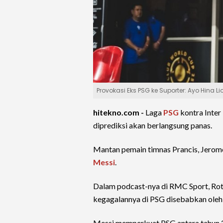
Provokasi Eks PSG ke Suporter: Ayo Hina L
hitekno.com -
Laga
PSG
kontra Inter
diprediksi akan berlangsung panas.
Mantan pemain timnas Prancis, Jerome
Messi
.
Dalam podcast-nya di RMC Sport, Ro
kegagalannya di PSG disebabkan oleh k
Messi memperkuat PSG antara tahun 2