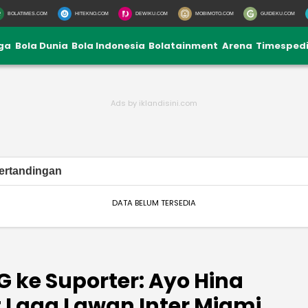
BOLATIMES.COM
HITEKNO.COM
DEWIKU.COM
MOBIMOTO.COM
GUIDEKU.COM
iga
Bola Dunia
Bola Indonesia
Bolatainment
Arena
Timesped
ertandingan
DATA BELUM TERSEDIA
G ke Suporter: Ayo Hina
t Laga Lawan Inter Miami