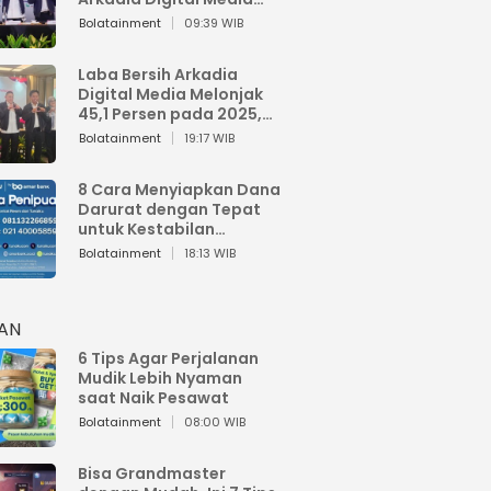
Perkuat Bisnis AI dan
Bolatainment
09:39 WIB
Jaga Fundamental
Keuangan
Laba Bersih Arkadia
Digital Media Melonjak
45,1 Persen pada 2025,
Sentuh Rp1,76 Miliar
Bolatainment
19:17 WIB
8 Cara Menyiapkan Dana
Darurat dengan Tepat
untuk Kestabilan
Keuangan
Bolatainment
18:13 WIB
HAN
6 Tips Agar Perjalanan
Mudik Lebih Nyaman
saat Naik Pesawat
Bolatainment
08:00 WIB
Bisa Grandmaster