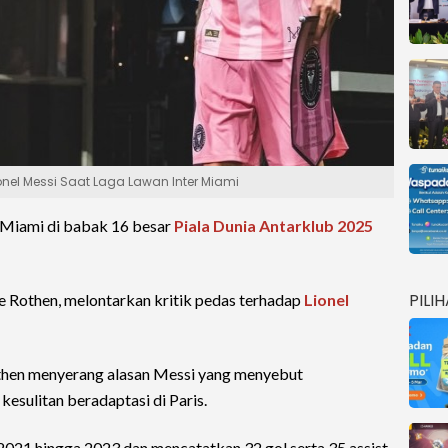
ionel Messi Saat Laga Lawan Inter Miami
 Miami di babak 16 besar
Piala Dunia Antarklub 2025
PILI
 Rothen, melontarkan kritik pedas terhadap
Lionel
then menyerang alasan Messi yang menyebut
esulitan beradaptasi di Paris.
021 hingga 2023 dan mencatatkan 32 gol serta 35 assist