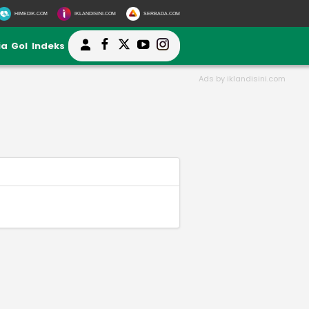
HIMEDIK.COM
IKLANDISINI.COM
SERBADA.COM
ia
Gol
Indeks