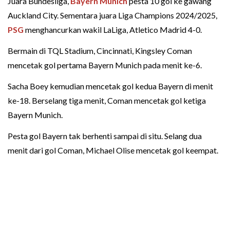
Juara Bundesliga,
Bayern Munich
pesta 10 gol ke gawang
Auckland City. Sementara juara Liga Champions 2024/2025,
PSG
menghancurkan wakil LaLiga, Atletico Madrid 4-0.
Bermain di TQL Stadium, Cincinnati, Kingsley Coman
mencetak gol pertama Bayern Munich pada menit ke-6.
Sacha Boey kemudian mencetak gol kedua Bayern di menit
ke-18. Berselang tiga menit, Coman mencetak gol ketiga
Bayern Munich.
Pesta gol Bayern tak berhenti sampai di situ. Selang dua
menit dari gol Coman, Michael Olise mencetak gol keempat.