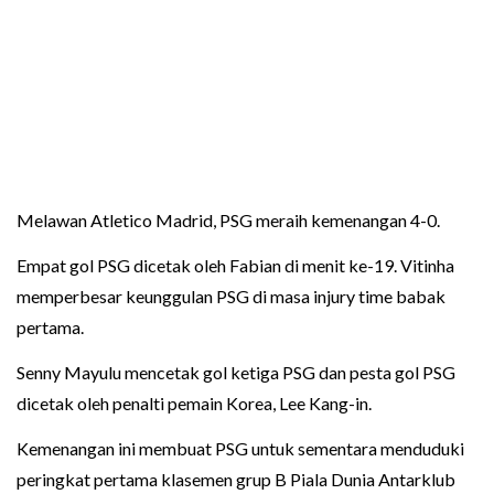
Melawan Atletico Madrid, PSG meraih kemenangan 4-0.
Empat gol PSG dicetak oleh Fabian di menit ke-19. Vitinha
memperbesar keunggulan PSG di masa injury time babak
pertama.
Senny Mayulu mencetak gol ketiga PSG dan pesta gol PSG
dicetak oleh penalti pemain Korea, Lee Kang-in.
Kemenangan ini membuat PSG untuk sementara menduduki
peringkat pertama klasemen grup B Piala Dunia Antarklub