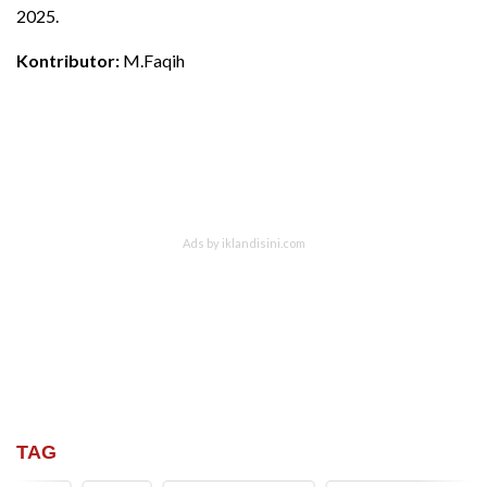
2025.
Kontributor:
M.Faqih
TAG