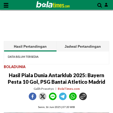
Hasil Pertandingan
Jadwal Pertandingan
DATA BELUM TERSEDIA
BOLADUNIA
Hasil Piala Dunia Antarklub 2025: Bayern
Pesta 10 Gol, PSG Bantai Atletico Madrid
Galih Prasetyo
BolaTimes.com
Senin, 16 Juni 2025 | 07:20 WIB