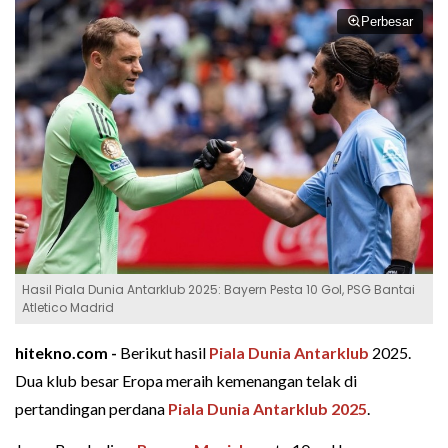
Perbesar
Hasil Piala Dunia Antarklub 2025: Bayern Pesta 10 Gol, PSG Bantai
Atletico Madrid
hitekno.com -
Berikut hasil
Piala Dunia Antarklub
2025.
Dua klub besar Eropa meraih kemenangan telak di
pertandingan perdana
Piala Dunia Antarklub 2025
.