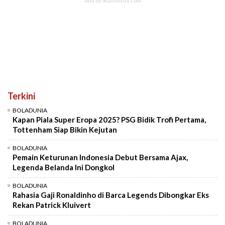
Terkini
BOLADUNIA
Kapan Piala Super Eropa 2025? PSG Bidik Trofi Pertama,
Tottenham Siap Bikin Kejutan
BOLADUNIA
Pemain Keturunan Indonesia Debut Bersama Ajax,
Legenda Belanda Ini Dongkol
BOLADUNIA
Rahasia Gaji Ronaldinho di Barca Legends Dibongkar Eks
Rekan Patrick Kluivert
BOLADUNIA