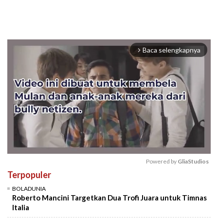
Baca selengkapnya
arrow_forward_ios
Powered by 
GliaStudios
Terpopuler
Mute
BOLADUNIA
Roberto Mancini Targetkan Dua Trofi Juara untuk Timnas
Italia