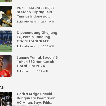
PDKT PSSI untuk Bujuk
Stefano Lilipaly Bela
Timnas Indonesia
Berakhir Berantakan
Bolaindonesia
23:44 WIB
Dipecundangi Zhejiang
FC, Persib Bandung
Gagal Total di AFC
Champions League Two
Bolaindonesia
23:23 WIB
Lamine Yamal, Bocah 16
Tahun 362 Hari Cetak
Gol di Euro 2024
Boladunia
10:54 WIB
HAN
Cerita Arrigo Sacchi
Bangun Era Keemasan
AC Milan: Saya Pilih