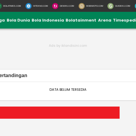
BOLATIMES.COM
HITEKNO.COM
DEWIKU.COM
MOBIMOTO.COM
GUIDEKU.COM
iga
Bola Dunia
Bola Indonesia
Bolatainment
Arena
Timesped
ertandingan
DATA BELUM TERSEDIA