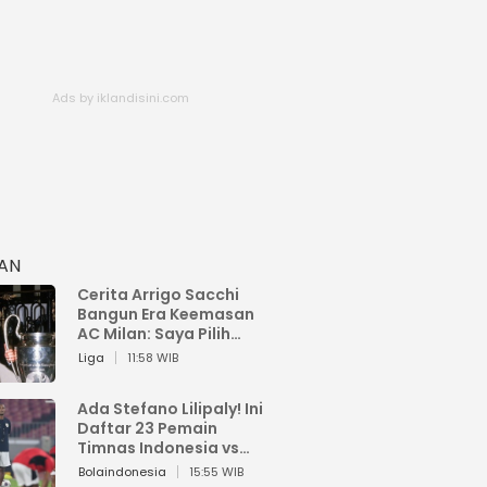
HAN
Cerita Arrigo Sacchi
Bangun Era Keemasan
AC Milan: Saya Pilih
Pemain dari Isi Otaknya
Liga
11:58 WIB
Ada Stefano Lilipaly! Ini
Daftar 23 Pemain
Timnas Indonesia vs
China
Bolaindonesia
15:55 WIB