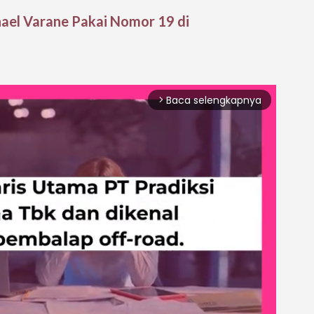
hael Varane Pakai Nomor 19 di
Baca selengkapnya
arrow_forward_ios