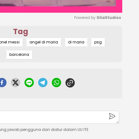
Powered by 
GliaStudios
Tag
Mute
ionel messi
angel di maria
di maria
psg
barcelona
ung jawab pengguna dan diatur dalam UU ITE