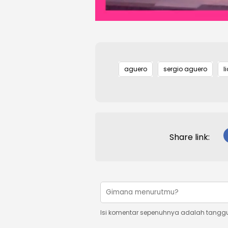
aguero
sergio aguero
l
Share link:
Isi komentar sepenuhnya adalah tangg