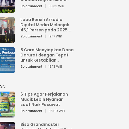
Perkuat Bisnis AI dan
Bolatainment
09:39 WIB
Jaga Fundamental
Keuangan
Laba Bersih Arkadia
Digital Media Melonjak
45,1 Persen pada 2025,
Sentuh Rp1,76 Miliar
Bolatainment
19:17 WIB
8 Cara Menyiapkan Dana
Darurat dengan Tepat
untuk Kestabilan
Keuangan
Bolatainment
18:13 WIB
HAN
6 Tips Agar Perjalanan
Mudik Lebih Nyaman
saat Naik Pesawat
Bolatainment
08:00 WIB
Bisa Grandmaster