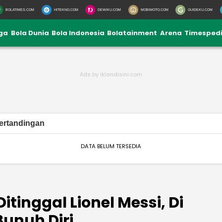
BOLATIMES.COM
HITEKNO.COM
DEWIKU.COM
MOBIMOTO.COM
GUIDEKU.COM
iga
Bola Dunia
Bola Indonesia
Bolatainment
Arena
Timesped
ertandingan
DATA BELUM TERSEDIA
itinggal Lionel Messi, Di
Bunuh Diri