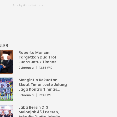
ULER
Roberto Mancini
Targetkan Dua Trofi
Juara untuk Timnas
Italia
Boladunia
12:55 WIB
Mengintip Kekuatan
Skuat Timor Leste Jelang
Laga Kontra Timnas
Indonesia di Piala AFF
Boladunia
12:49 WIB
2026
Laba Bersih DIGI
Melonjak 45,1 Persen,
Arkadia Digital Media