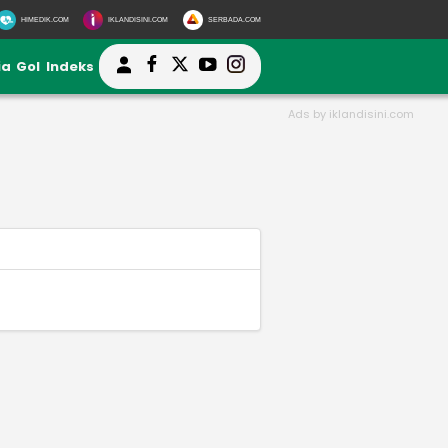
HIMEDIK.COM
IKLANDISINI.COM
SERBADA.COM
ia
Gol
Indeks