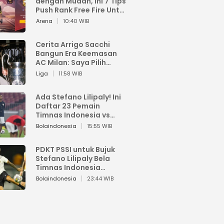
dengan Mudah, Ini 7 Tips
Push Rank Free Fire Untuk
Pemula
Arena
10:40 WIB
Cerita Arrigo Sacchi
Bangun Era Keemasan
AC Milan: Saya Pilih
Pemain dari Isi Otaknya
Liga
11:58 WIB
Ada Stefano Lilipaly! Ini
Daftar 23 Pemain
Timnas Indonesia vs
China
Bolaindonesia
15:55 WIB
PDKT PSSI untuk Bujuk
Stefano Lilipaly Bela
Timnas Indonesia
Berakhir Berantakan
Bolaindonesia
23:44 WIB