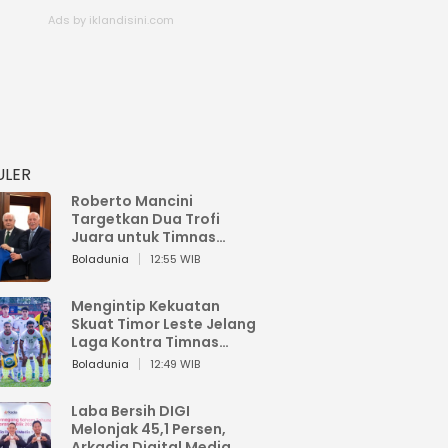
ULER
Roberto Mancini
Targetkan Dua Trofi
Juara untuk Timnas
Italia
Boladunia
12:55 WIB
Mengintip Kekuatan
Skuat Timor Leste Jelang
Laga Kontra Timnas
Indonesia di Piala AFF
Boladunia
12:49 WIB
2026
Laba Bersih DIGI
Melonjak 45,1 Persen,
Arkadia Digital Media