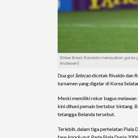
Striker Brasil, Ronaldo merayakan gol ke
Andersen)
Dua gol
Selecao
dicetak Rivaldo dan Ro
turnamen yang digelar di Korea Selata
Meski memiliki rekor bagus melawan 
kini dihuni pemain bertabur bintang. 
tetangga Belanda tersebut.
Terlebih, dalam tiga perhelatan Piala D
fase
knock-out
. Pada Piala Dunia 2006