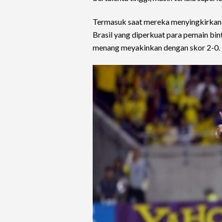
Termasuk saat mereka menyingkirkan B
Brasil yang diperkuat para pemain bin
menang meyakinkan dengan skor 2-0.