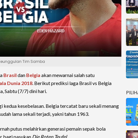
ap Keunggulan Tim Samba
ra
Brasil
dan
Belgia
akan mewarnai salah satu
ala Dunia 2018
. Berikut prediksi laga Brasil vs Belgia
 Sabtu (7/7) dini hari.
PILI
i kedua kesebelasan. Belgia tercatat baru sekali menang
dah lama sekali terjadi, yakni tahun 1963.
pernah putus melahirkan generasi pemain sepak bola
ior bagi pasukan
Die Roten Teufel
.