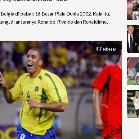
elgia di babak 16 Besar Piala Dunia 2002. Kala itu,
tang, di antaranya Ronaldo, Rivaldo dan Ronaldinho,
Perbesar