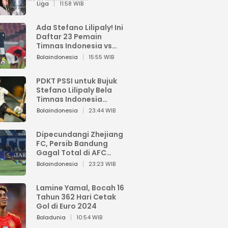
Pemain dari Isi Otaknya
Liga
11:58 WIB
Ada Stefano Lilipaly! Ini
Daftar 23 Pemain
Timnas Indonesia vs
China
Bolaindonesia
15:55 WIB
PDKT PSSI untuk Bujuk
Stefano Lilipaly Bela
Timnas Indonesia
Berakhir Berantakan
Bolaindonesia
23:44 WIB
Dipecundangi Zhejiang
FC, Persib Bandung
Gagal Total di AFC
Champions League Two
Bolaindonesia
23:23 WIB
Lamine Yamal, Bocah 16
Tahun 362 Hari Cetak
Gol di Euro 2024
Boladunia
10:54 WIB