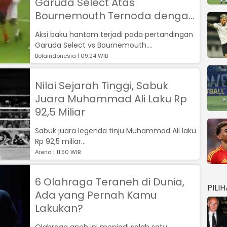
Garuda Select Atas
Bournemouth Ternoda dengan
Aksi Baku Hantam di Atas
Aksi baku hantam terjadi pada pertandingan
Lapangan
Garuda Select vs Bournemouth....
Bolaindonesia | 09:24 WIB
Nilai Sejarah Tinggi, Sabuk
Juara Muhammad Ali Laku Rp
92,5 Miliar
Sabuk juara legenda tinju Muhammad Ali laku
Rp 92,5 miliar...
Arena | 11:50 WIB
6 Olahraga Teraneh di Dunia,
PILI
Ada yang Pernah Kamu
Lakukan?
Olahraga aneh ini menjadi salah satu