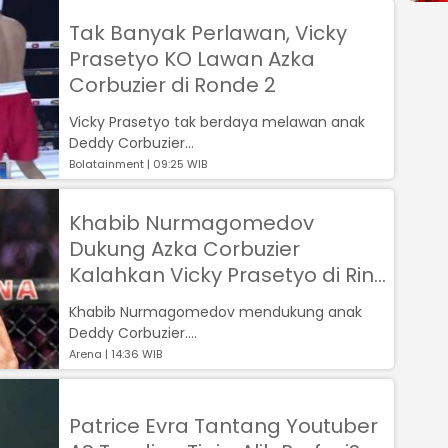
Tak Banyak Perlawan, Vicky
Prasetyo KO Lawan Azka
Corbuzier di Ronde 2
Vicky Prasetyo tak berdaya melawan anak
Deddy Corbuzier...
Bolatainment | 09:25 WIB
Khabib Nurmagomedov
Dukung Azka Corbuzier
Kalahkan Vicky Prasetyo di Ring
Tinju
Khabib Nurmagomedov mendukung anak
Deddy Corbuzier....
Arena | 14:36 WIB
Patrice Evra Tantang Youtuber