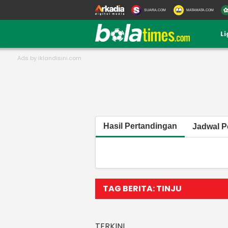
SUARA.COM
MATAMATA.COM
L
Hasil Pertandingan
Jadwal P
TAG BERITA: TINJU
TERKINI