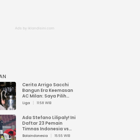
HAN
Cerita Arrigo Sacchi
Bangun Era Keemasan
AC Milan: Saya Pilih
Pemain dari Isi Otaknya
Liga
11:58 WIB
Ada Stefano Lilipaly! Ini
Daftar 23 Pemain
Timnas Indonesia vs
China
Bolaindonesia
15:55 WIB