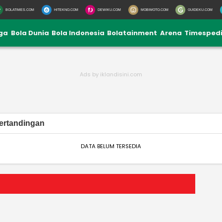
BOLATIMES.COM
HITEKNO.COM
DEWIKU.COM
MOBIMOTO.COM
GUIDEKU.COM
iga
Bola Dunia
Bola Indonesia
Bolatainment
Arena
Timesped
ertandingan
DATA BELUM TERSEDIA