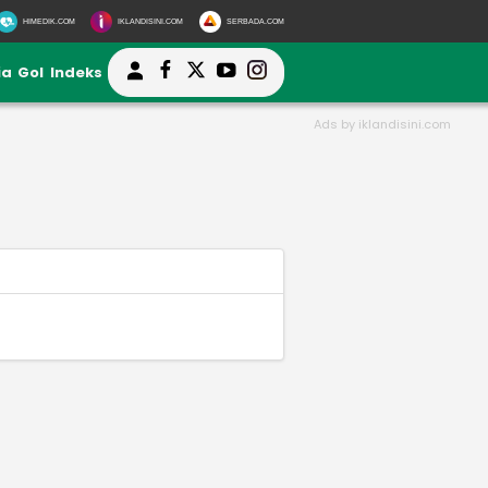
HIMEDIK.COM
IKLANDISINI.COM
SERBADA.COM
ia
Gol
Indeks