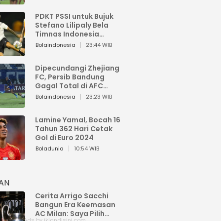
PDKT PSSI untuk Bujuk
Stefano Lilipaly Bela
Timnas Indonesia
Berakhir Berantakan
Bolaindonesia
23:44 WIB
Dipecundangi Zhejiang
FC, Persib Bandung
Gagal Total di AFC
Champions League Two
Bolaindonesia
23:23 WIB
Lamine Yamal, Bocah 16
Tahun 362 Hari Cetak
Gol di Euro 2024
Boladunia
10:54 WIB
HAN
Cerita Arrigo Sacchi
Bangun Era Keemasan
AC Milan: Saya Pilih