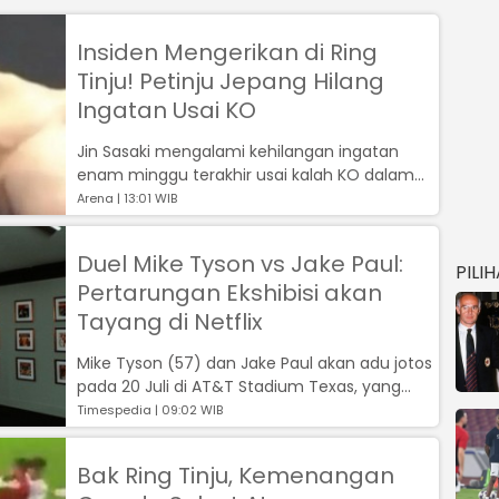
Insiden Mengerikan di Ring
Tinju! Petinju Jepang Hilang
Ingatan Usai KO
Jin Sasaki mengalami kehilangan ingatan
enam minggu terakhir usai kalah KO dalam
laga perebutan gelar juara dunia WBO ke...
Arena | 13:01 WIB
Duel Mike Tyson vs Jake Paul:
PILI
Pertarungan Ekshibisi akan
Tayang di Netflix
Mike Tyson (57) dan Jake Paul akan adu jotos
pada 20 Juli di AT&T Stadium Texas, yang
merupakan markas klub NFL Dallas C...
Timespedia | 09:02 WIB
Bak Ring Tinju, Kemenangan