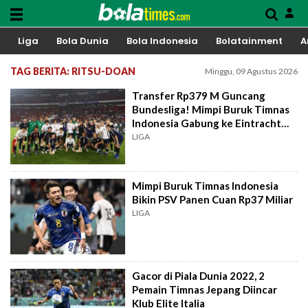
Liga
Bola Dunia
Bola Indonesia
Bolatainment
A
TAG BERITA: RITSU-DOAN
Minggu, 09 Agustus 2026
Transfer Rp379 M Guncang
Bundesliga! Mimpi Buruk Timnas
Indonesia Gabung ke Eintracht
Frankfurt
LIGA
Mimpi Buruk Timnas Indonesia
Bikin PSV Panen Cuan Rp37 Miliar
LIGA
Gacor di Piala Dunia 2022, 2
Pemain Timnas Jepang Diincar
Klub Elite Italia