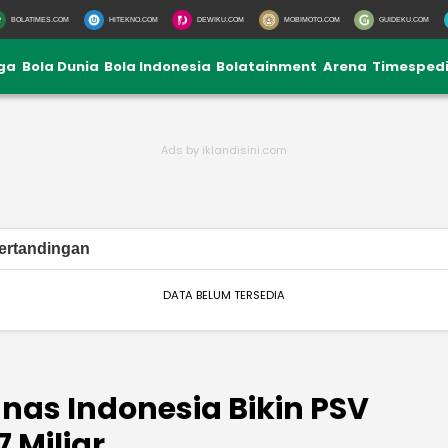
BOLATIMES.COM
HITEKNO.COM
DEWIKU.COM
MOBIMOTO.COM
GUIDEKU.COM
iga
Bola Dunia
Bola Indonesia
Bolatainment
Arena
Timesped
ertandingan
DATA BELUM TERSEDIA
nas Indonesia Bikin PSV
 Miliar