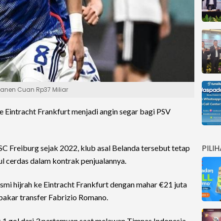
Panen Cuan Rp37 Miliar
e Eintracht Frankfurt menjadi angin segar bagi PSV
PILI
C Freiburg sejak 2022, klub asal Belanda tersebut tetap
ul cerdas dalam kontrak penjualannya.
esmi hijrah ke Eintracht Frankfurt dengan mahar €21 juta
 pakar transfer Fabrizio Romano.
 1 gol dari 3 pertemuan saat melawan Timnas Indonesia.