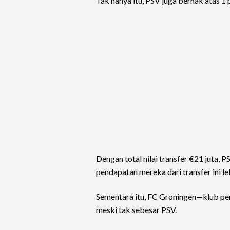
Tak hanya itu, PSV juga berhak atas 1 
Dengan total nilai transfer €21 juta
pendapatan mereka dari transfer ini leb
Sementara itu, FC Groningen—klub pe
meski tak sebesar PSV.