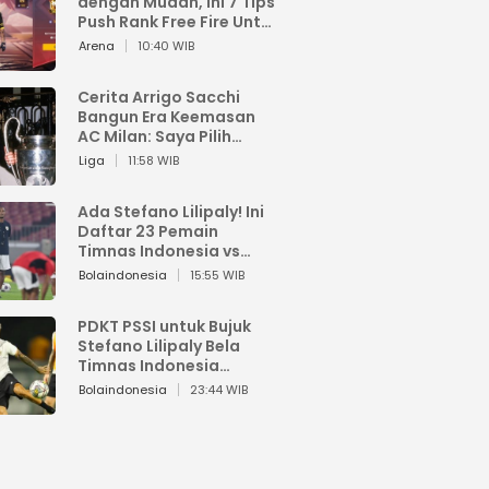
dengan Mudah, Ini 7 Tips
Push Rank Free Fire Untuk
Pemula
Arena
10:40 WIB
Cerita Arrigo Sacchi
Bangun Era Keemasan
AC Milan: Saya Pilih
Pemain dari Isi Otaknya
Liga
11:58 WIB
Ada Stefano Lilipaly! Ini
Daftar 23 Pemain
Timnas Indonesia vs
China
Bolaindonesia
15:55 WIB
PDKT PSSI untuk Bujuk
Stefano Lilipaly Bela
Timnas Indonesia
Berakhir Berantakan
Bolaindonesia
23:44 WIB