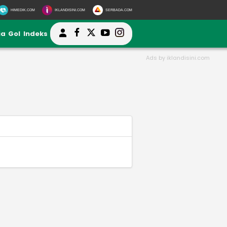
HIMEDIK.COM
IKLANDISINI.COM
SERBADA.COM
ia
Gol
Indeks