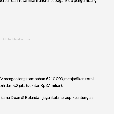
persen dari total nilai transfer sebagai klub pengembang.
, PSV mengantongi tambahan €210.000, menjadikan total
ih dari €2 juta (sekitar Rp37 miliar).
rtama Doan di Belanda—juga ikut meraup keuntungan