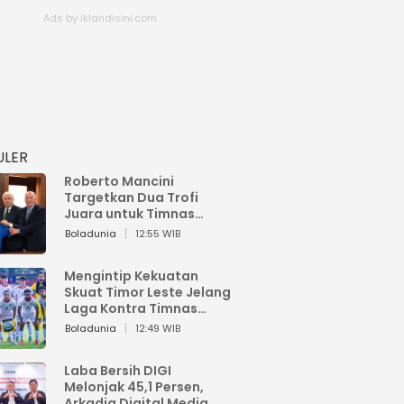
ULER
Roberto Mancini
Targetkan Dua Trofi
Juara untuk Timnas
Italia
Boladunia
12:55 WIB
Mengintip Kekuatan
Skuat Timor Leste Jelang
Laga Kontra Timnas
Indonesia di Piala AFF
Boladunia
12:49 WIB
2026
Laba Bersih DIGI
Melonjak 45,1 Persen,
Arkadia Digital Media