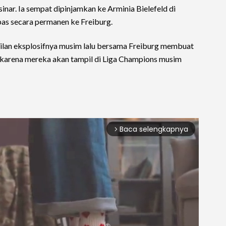
inar. Ia sempat dipinjamkan ke Arminia Bielefeld di
pas secara permanen ke Freiburg.
pilan eksplosifnya musim lalu bersama Freiburg membuat
ma karena mereka akan tampil di Liga Champions musim
Baca selengkapnya
arrow_forward_ios