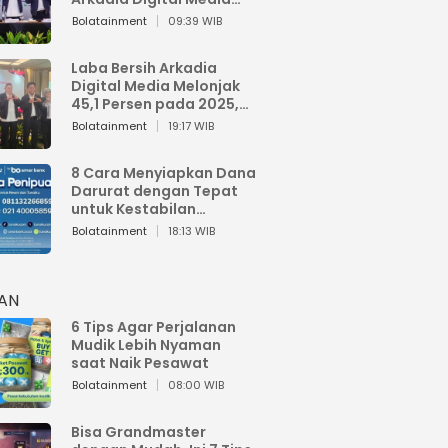
Perkuat Bisnis AI dan
Bolatainment
09:39 WIB
Jaga Fundamental
Keuangan
Laba Bersih Arkadia
Digital Media Melonjak
45,1 Persen pada 2025,
Sentuh Rp1,76 Miliar
Bolatainment
19:17 WIB
8 Cara Menyiapkan Dana
Darurat dengan Tepat
untuk Kestabilan
Keuangan
Bolatainment
18:13 WIB
HAN
6 Tips Agar Perjalanan
Mudik Lebih Nyaman
saat Naik Pesawat
Bolatainment
08:00 WIB
Bisa Grandmaster