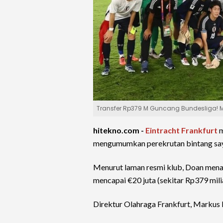
Transfer Rp379 M Guncang Bundesliga! M
hitekno.com -
Eintracht Frankfurt
m
mengumumkan perekrutan bintang say
Menurut laman resmi klub, Doan menan
mencapai €20 juta (sekitar Rp379 milia
Direktur Olahraga Frankfurt, Markus