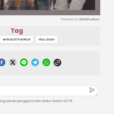
Powered by 
GliaStudios
Tag
Mute
eintracht frankfurt
ritsu doan
ung jawab pengguna dan diatur dalam UU ITE