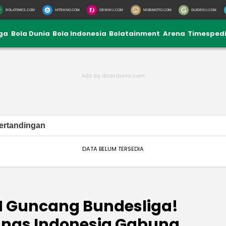
BOLATIMES.COM
HITEKNO.COM
DEWIKU.COM
MOBIMOTO.COM
GUIDEKU.COM
iga
Bola Dunia
Bola Indonesia
Bolatainment
Arena
Timesped
ertandingan
DATA BELUM TERSEDIA
M Guncang Bundesliga!
mnas Indonesia Gabung