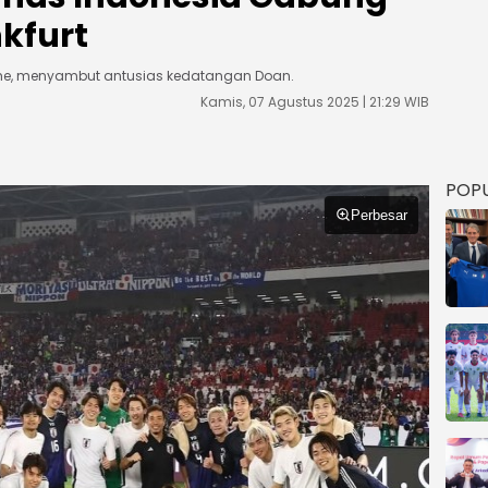
nkfurt
esche, menyambut antusias kedatangan Doan.
Kamis, 07 Agustus 2025 | 21:29 WIB
POP
Perbesar