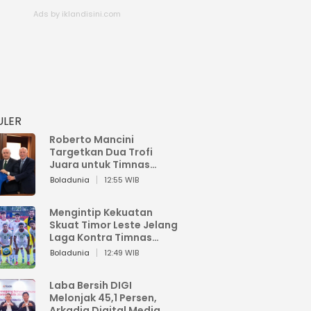
ULER
Roberto Mancini
Targetkan Dua Trofi
Juara untuk Timnas
Italia
Boladunia
12:55 WIB
Mengintip Kekuatan
Skuat Timor Leste Jelang
Laga Kontra Timnas
Indonesia di Piala AFF
Boladunia
12:49 WIB
2026
Laba Bersih DIGI
Melonjak 45,1 Persen,
Arkadia Digital Media