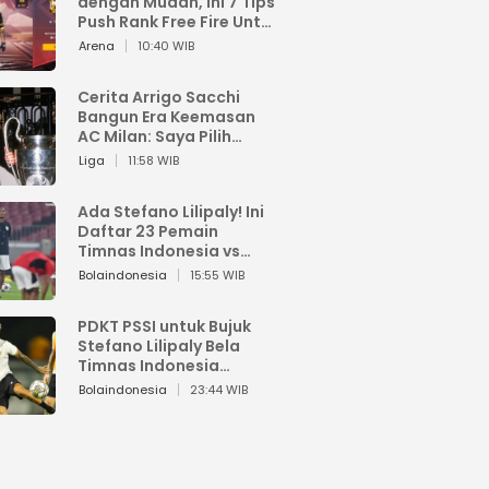
dengan Mudah, Ini 7 Tips
Push Rank Free Fire Untuk
Pemula
Arena
10:40 WIB
Cerita Arrigo Sacchi
Bangun Era Keemasan
AC Milan: Saya Pilih
Pemain dari Isi Otaknya
Liga
11:58 WIB
Ada Stefano Lilipaly! Ini
Daftar 23 Pemain
Timnas Indonesia vs
China
Bolaindonesia
15:55 WIB
PDKT PSSI untuk Bujuk
Stefano Lilipaly Bela
Timnas Indonesia
Berakhir Berantakan
Bolaindonesia
23:44 WIB