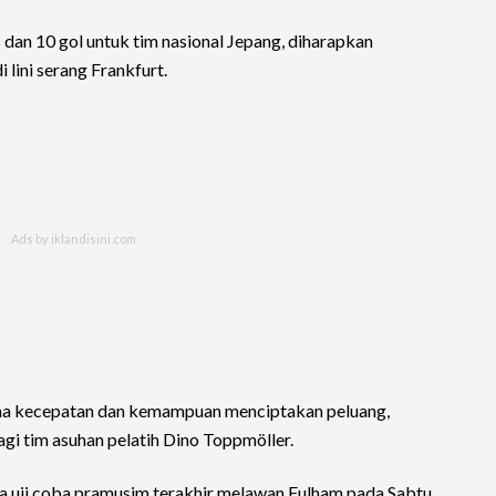
dan 10 gol untuk tim nasional Jepang, diharapkan
lini serang Frankfurt.
ama kecepatan dan kemampuan menciptakan peluang,
i tim asuhan pelatih Dino Toppmöller.
ga uji coba pramusim terakhir melawan Fulham pada Sabtu,