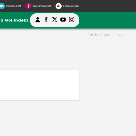
HIMEDIK.COM
IKLANDISINI.COM
SERBADA.COM
ia
Gol
Indeks