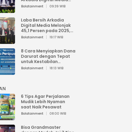
Perkuat Bisnis AI dan
Bolatainment
09:39 WIB
Jaga Fundamental
Keuangan
Laba Bersih Arkadia
Digital Media Melonjak
45,1 Persen pada 2025,
Sentuh Rp1,76 Miliar
Bolatainment
19:17 WIB
8 Cara Menyiapkan Dana
Darurat dengan Tepat
untuk Kestabilan
Keuangan
Bolatainment
18:13 WIB
HAN
6 Tips Agar Perjalanan
Mudik Lebih Nyaman
saat Naik Pesawat
Bolatainment
08:00 WIB
Bisa Grandmaster