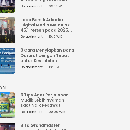
Perkuat Bisnis AI dan
Bolatainment
09:39 WIB
Jaga Fundamental
Keuangan
Laba Bersih Arkadia
Digital Media Melonjak
45,1 Persen pada 2025,
Sentuh Rp1,76 Miliar
Bolatainment
19:17 WIB
8 Cara Menyiapkan Dana
Darurat dengan Tepat
untuk Kestabilan
Keuangan
Bolatainment
18:13 WIB
HAN
6 Tips Agar Perjalanan
Mudik Lebih Nyaman
saat Naik Pesawat
Bolatainment
08:00 WIB
Bisa Grandmaster