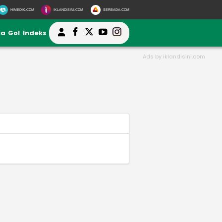
HIMEDIK.COM
IKLANDISINI.COM
SERBADA.COM
ia
Gol
Indeks