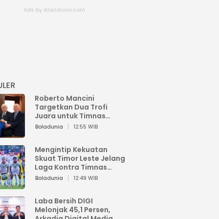
ULER
Roberto Mancini
Targetkan Dua Trofi
Juara untuk Timnas
Italia
Boladunia
12:55 WIB
Mengintip Kekuatan
Skuat Timor Leste Jelang
Laga Kontra Timnas
Indonesia di Piala AFF
Boladunia
12:49 WIB
2026
Laba Bersih DIGI
Melonjak 45,1 Persen,
Arkadia Digital Media