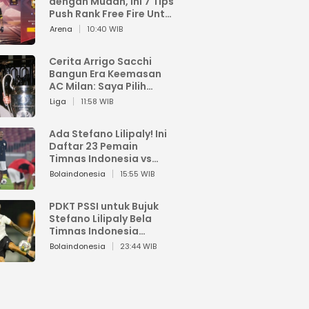
dengan Mudah, Ini 7 Tips
Push Rank Free Fire Untuk
Pemula
Arena
10:40 WIB
Cerita Arrigo Sacchi
Bangun Era Keemasan
AC Milan: Saya Pilih
Pemain dari Isi Otaknya
Liga
11:58 WIB
Ada Stefano Lilipaly! Ini
Daftar 23 Pemain
Timnas Indonesia vs
China
Bolaindonesia
15:55 WIB
PDKT PSSI untuk Bujuk
Stefano Lilipaly Bela
Timnas Indonesia
Berakhir Berantakan
Bolaindonesia
23:44 WIB