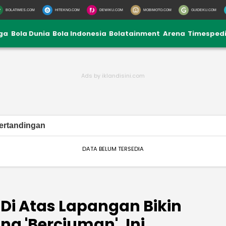
BOLATIMES.COM
HITEKNO.COM
DEWIKU.COM
MOBIMOTO.COM
GUIDEKU.COM
iga
Bola Dunia
Bola Indonesia
Bolatainment
Arena
Timesped
ertandingan
DATA BELUM TERSEDIA
i Di Atas Lapangan Bikin
ng 'Berciuman', Ini