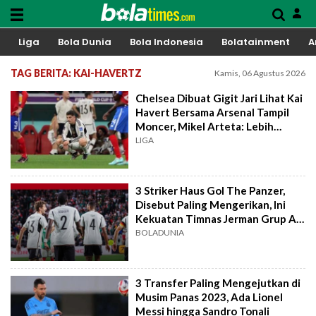
Liga
Bola Dunia
Bola Indonesia
Bolatainment
A
TAG BERITA: KAI-HAVERTZ
Kamis, 06 Agustus 2026
Chelsea Dibuat Gigit Jari Lihat Kai
Havert Bersama Arsenal Tampil
Moncer, Mikel Arteta: Lebih
Nyaman
LIGA
3 Striker Haus Gol The Panzer,
Disebut Paling Mengerikan, Ini
Kekuatan Timnas Jerman Grup A
Euro 2024
BOLADUNIA
3 Transfer Paling Mengejutkan di
Musim Panas 2023, Ada Lionel
Messi hingga Sandro Tonali