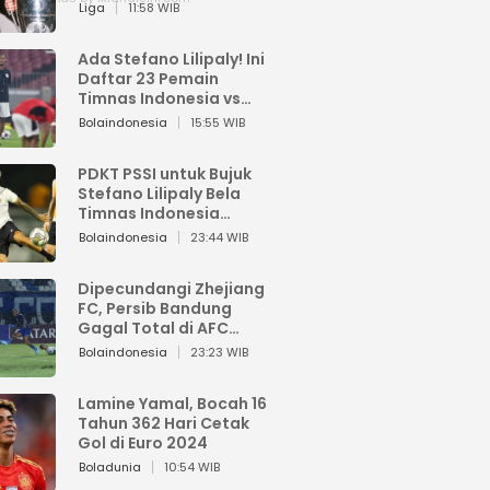
Pemain dari Isi Otaknya
Liga
11:58 WIB
Ada Stefano Lilipaly! Ini
Daftar 23 Pemain
Timnas Indonesia vs
China
Bolaindonesia
15:55 WIB
PDKT PSSI untuk Bujuk
Stefano Lilipaly Bela
Timnas Indonesia
Berakhir Berantakan
Bolaindonesia
23:44 WIB
Dipecundangi Zhejiang
FC, Persib Bandung
Gagal Total di AFC
Champions League Two
Bolaindonesia
23:23 WIB
Lamine Yamal, Bocah 16
Tahun 362 Hari Cetak
Gol di Euro 2024
Boladunia
10:54 WIB