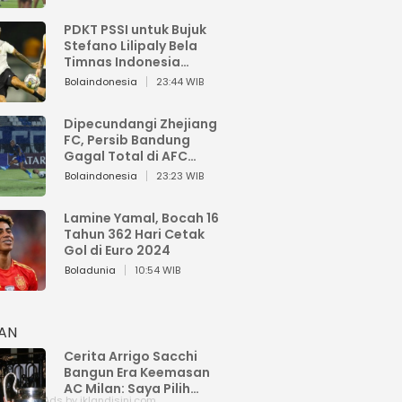
PDKT PSSI untuk Bujuk
Stefano Lilipaly Bela
Timnas Indonesia
Berakhir Berantakan
Bolaindonesia
23:44 WIB
Dipecundangi Zhejiang
FC, Persib Bandung
Gagal Total di AFC
Champions League Two
Bolaindonesia
23:23 WIB
Lamine Yamal, Bocah 16
Tahun 362 Hari Cetak
Gol di Euro 2024
Boladunia
10:54 WIB
HAN
Cerita Arrigo Sacchi
Bangun Era Keemasan
AC Milan: Saya Pilih