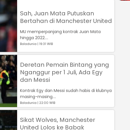
Sah, Juan Mata Putuskan
Bertahan di Manchester United
MU memperpanjang kontrak Juan Mata
hingga 2022....
Boladunia | 19:31 WIB
Deretan Pemain Bintang yang
Nganggur per 1 Juli, Ada Egy
dan Messi
Kontrak Egy dan Messi sudah habis di klubnya
masing-masing....
Boladunia | 22:00 WIB
Sikat Wolves, Manchester
United Lolos ke Babak