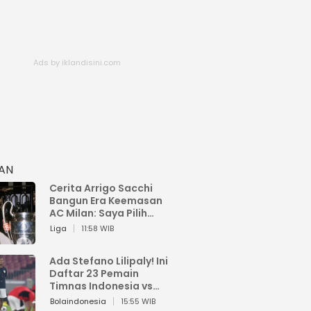
HAN
Cerita Arrigo Sacchi
Bangun Era Keemasan
AC Milan: Saya Pilih
Pemain dari Isi Otaknya
Liga
11:58 WIB
Ada Stefano Lilipaly! Ini
Daftar 23 Pemain
Timnas Indonesia vs
China
Bolaindonesia
15:55 WIB