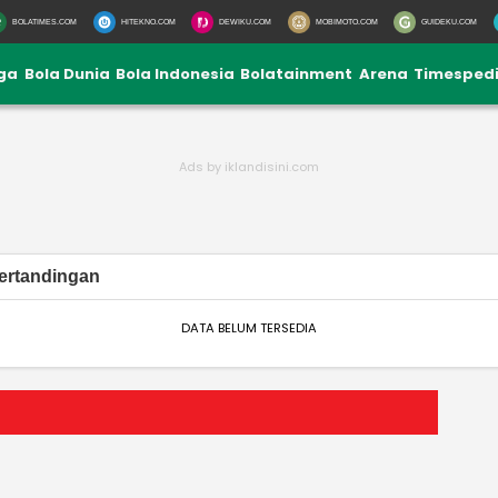
BOLATIMES.COM
HITEKNO.COM
DEWIKU.COM
MOBIMOTO.COM
GUIDEKU.COM
iga
Bola Dunia
Bola Indonesia
Bolatainment
Arena
Timesped
ertandingan
DATA BELUM TERSEDIA