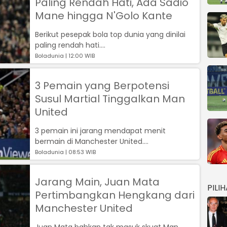
Paling Rendah Hati, Ada Sadio
Mane hingga N'Golo Kante
Berikut pesepak bola top dunia yang dinilai
paling rendah hati....
Boladunia | 12:00 WIB
3 Pemain yang Berpotensi
Susul Martial Tinggalkan Man
United
3 pemain ini jarang mendapat menit
bermain di Manchester United....
Boladunia | 08:53 WIB
Jarang Main, Juan Mata
PILI
Pertimbangkan Hengkang dari
Manchester United
Juan Mata bahkan tak masuk skuat Man