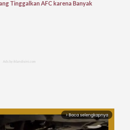
 yang Tinggalkan AFC karena Banyak
Baca selengkapnya
arrow_forward_ios