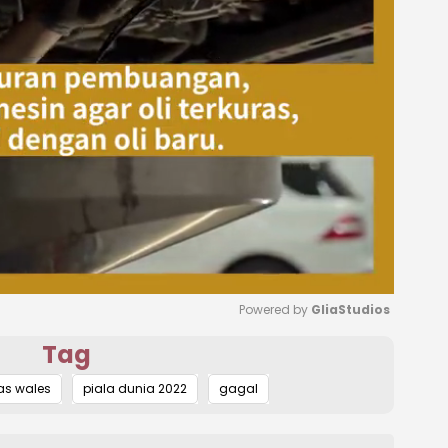
Powered by 
GliaStudios
Tag
Mute
as wales
piala dunia 2022
gagal