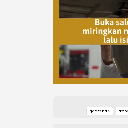
gareth bale
timn