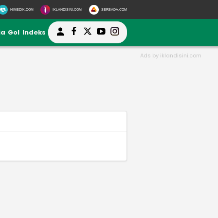
HIMEDIK.COM
IKLANDISINI.COM
SERBADA.COM
ia
Gol
Indeks