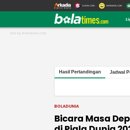
SUARA.COM
MATAMATA.COM
L
Hasil Pertandingan
Jadwal P
BOLADUNIA
Bicara Masa Dep
di Piala Dunia 2