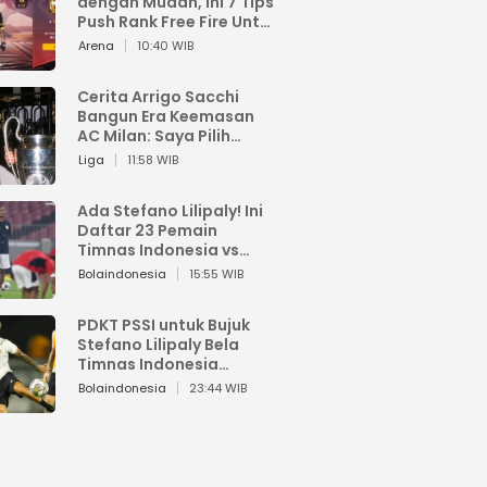
dengan Mudah, Ini 7 Tips
Push Rank Free Fire Untuk
Pemula
Arena
10:40 WIB
Cerita Arrigo Sacchi
Bangun Era Keemasan
AC Milan: Saya Pilih
Pemain dari Isi Otaknya
Liga
11:58 WIB
Ada Stefano Lilipaly! Ini
Daftar 23 Pemain
Timnas Indonesia vs
China
Bolaindonesia
15:55 WIB
PDKT PSSI untuk Bujuk
Stefano Lilipaly Bela
Timnas Indonesia
Berakhir Berantakan
Bolaindonesia
23:44 WIB