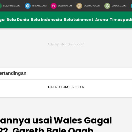
BOLATIMES.COM
HITEKNO.COM
DEWIKU.COM
MOBIMOTO.COM
GUIDEKU.COM
iga
Bola Dunia
Bola Indonesia
Bolatainment
Arena
Timesped
ertandingan
DATA BELUM TERSEDIA
annya usai Wales Gagal
022, Gareth Bale Ogah