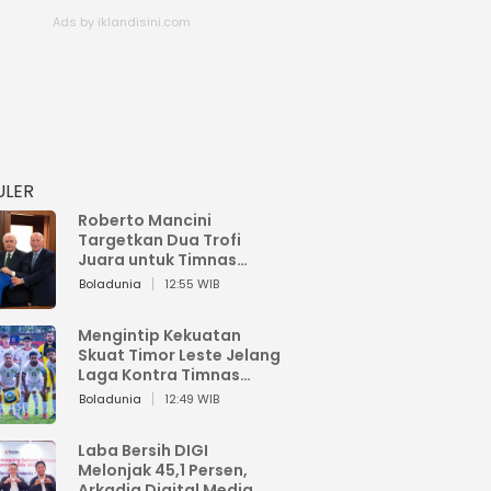
ULER
Roberto Mancini
Targetkan Dua Trofi
Juara untuk Timnas
Italia
Boladunia
12:55 WIB
Mengintip Kekuatan
Skuat Timor Leste Jelang
Laga Kontra Timnas
Indonesia di Piala AFF
Boladunia
12:49 WIB
2026
Laba Bersih DIGI
Melonjak 45,1 Persen,
Arkadia Digital Media