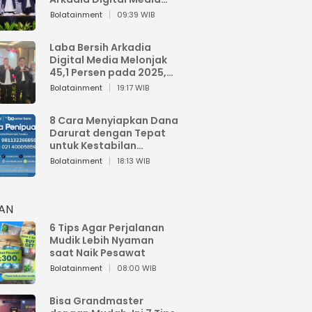
Perkuat Bisnis AI dan
Bolatainment
09:39 WIB
Jaga Fundamental
Keuangan
Laba Bersih Arkadia
Digital Media Melonjak
45,1 Persen pada 2025,
Sentuh Rp1,76 Miliar
Bolatainment
19:17 WIB
8 Cara Menyiapkan Dana
Darurat dengan Tepat
untuk Kestabilan
Keuangan
Bolatainment
18:13 WIB
HAN
6 Tips Agar Perjalanan
Mudik Lebih Nyaman
saat Naik Pesawat
Bolatainment
08:00 WIB
Bisa Grandmaster