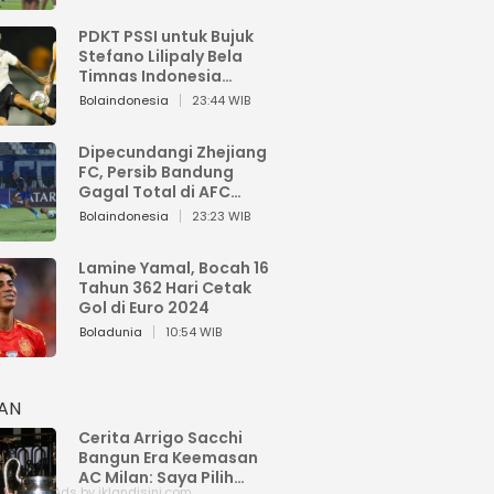
PDKT PSSI untuk Bujuk
Stefano Lilipaly Bela
Timnas Indonesia
Berakhir Berantakan
Bolaindonesia
23:44 WIB
Dipecundangi Zhejiang
FC, Persib Bandung
Gagal Total di AFC
Champions League Two
Bolaindonesia
23:23 WIB
Lamine Yamal, Bocah 16
Tahun 362 Hari Cetak
Gol di Euro 2024
Boladunia
10:54 WIB
HAN
Cerita Arrigo Sacchi
Bangun Era Keemasan
AC Milan: Saya Pilih