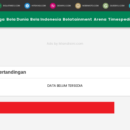
BOLATIMES.COM
HITEKNO.COM
DEWIKU.COM
MOBIMOTO.COM
GUIDEKU.COM
iga
Bola Dunia
Bola Indonesia
Bolatainment
Arena
Timesped
ertandingan
DATA BELUM TERSEDIA