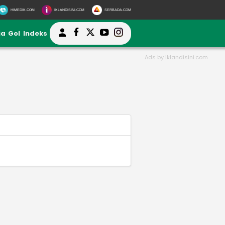
HIMEDIK.COM
IKLANDISINI.COM
SERBADA.COM
ia
Gol
Indeks