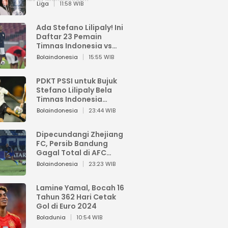
Pemain dari Isi Otaknya
Liga
11:58 WIB
Ada Stefano Lilipaly! Ini
Daftar 23 Pemain
Timnas Indonesia vs
China
Bolaindonesia
15:55 WIB
PDKT PSSI untuk Bujuk
Stefano Lilipaly Bela
Timnas Indonesia
Berakhir Berantakan
Bolaindonesia
23:44 WIB
Dipecundangi Zhejiang
FC, Persib Bandung
Gagal Total di AFC
Champions League Two
Bolaindonesia
23:23 WIB
Lamine Yamal, Bocah 16
Tahun 362 Hari Cetak
Gol di Euro 2024
Boladunia
10:54 WIB