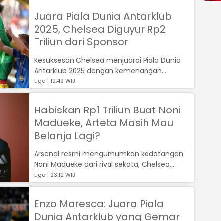
Juara Piala Dunia Antarklub
2025, Chelsea Diguyur Rp2
Triliun dari Sponsor
Kesuksesan Chelsea menjuarai Piala Dunia
Antarklub 2025 dengan kemenangan
sensasional 3-0 atas Paris Saint-Germain
Liga | 12:49 WIB
(PSG)...
Habiskan Rp1 Triliun Buat Noni
Madueke, Arteta Masih Mau
Belanja Lagi?
Arsenal resmi mengumumkan kedatangan
Noni Madueke dari rival sekota, Chelsea,...
Liga | 23:12 WIB
Enzo Maresca: Juara Piala
Dunia Antarklub yang Gemar