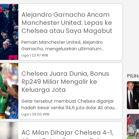
Alejandro Garnacho Ancam
Manchester United: Lepas ke
Chelsea atau Saya Magabut
Pemain Manchester United, Alejandro
Garnacho, mengeluarkan ultimatum
mengejutkan...
Liga | 22:47 WIB
Chelsea Juara Dunia, Bonus
PILI
Rp249 Miliar Mengalir ke
Keluarga Jota
Gelar tersebut membuat Chelsea diganjar
hadiah besar senilai 114,6 juta dolar AS atau
sekitar Rp1,8 triliun....
Liga | 05:00 WIB
AC Milan Dihajar Chelsea 4-1,