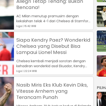
Allegri Tetap Tenang: Bukan
Bencana!
AC Milan menutup pramusim dengan
kekalahan telak 4-1 dari Chelsea di Stamford
Bridge, Minggu (10/8/2025)....
Liga | 15:42 WIB
Siapa Kendry Paez? Wonderkid
Chelsea yang Disebut Bisa
Lampaui Lionel Messi
Chelsea kembali menjadi sorotan dengan
kehadiran wonderkid asal Ekuador, Kendry
Paez, yang disebut-sebut memiliki potens...
Liga | 22:24 WIB
Nasib Miris Eks Klub Kevin Diks,
PILI
Vitesse Arnhem yang
Terancam Punah
Vitesse Arnhem, klub tertua kedua di Belanda,