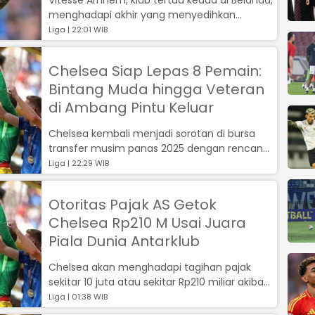
menghadapi akhir yang menyedihkan
setelah izin profesional mereka dicabut ...
Liga | 22:01 WIB
Chelsea Siap Lepas 8 Pemain:
Bintang Muda hingga Veteran
di Ambang Pintu Keluar
Chelsea kembali menjadi sorotan di bursa
transfer musim panas 2025 dengan rencana
melepas sejumlah pemain sebelum jendel...
Liga | 22:29 WIB
Otoritas Pajak AS Getok
Chelsea Rp210 M Usai Juara
Piala Dunia Antarklub
Chelsea akan menghadapi tagihan pajak
sekitar 10 juta atau sekitar Rp210 miliar akibat
pendapatan besar yang mereka raih...
Liga | 01:38 WIB