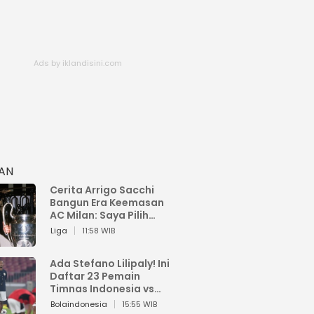
HAN
Cerita Arrigo Sacchi
Bangun Era Keemasan
AC Milan: Saya Pilih
Pemain dari Isi Otaknya
Liga
11:58 WIB
Ada Stefano Lilipaly! Ini
Daftar 23 Pemain
Timnas Indonesia vs
China
Bolaindonesia
15:55 WIB