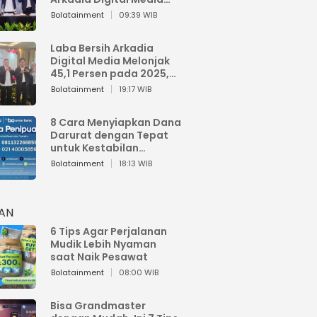
Perkuat Bisnis AI dan
Bolatainment
09:39 WIB
Jaga Fundamental
Keuangan
Laba Bersih Arkadia
Digital Media Melonjak
45,1 Persen pada 2025,
Sentuh Rp1,76 Miliar
Bolatainment
19:17 WIB
8 Cara Menyiapkan Dana
Darurat dengan Tepat
untuk Kestabilan
Keuangan
Bolatainment
18:13 WIB
HAN
6 Tips Agar Perjalanan
Mudik Lebih Nyaman
saat Naik Pesawat
Bolatainment
08:00 WIB
Bisa Grandmaster