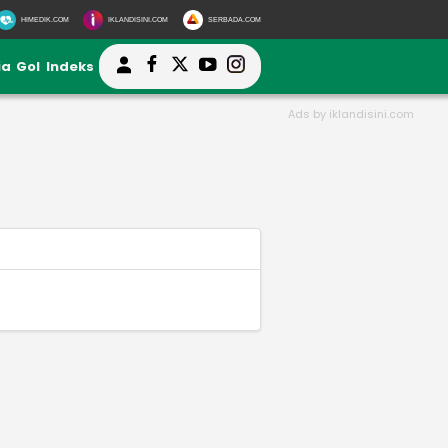
HIMEDIK.COM
IKLANDISINI.COM
SERBADA.COM
ia
Gol
Indeks