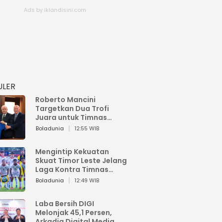
ULER
Roberto Mancini
Targetkan Dua Trofi
Juara untuk Timnas
Italia
Boladunia
12:55 WIB
Mengintip Kekuatan
Skuat Timor Leste Jelang
Laga Kontra Timnas
Indonesia di Piala AFF
Boladunia
12:49 WIB
2026
Laba Bersih DIGI
Melonjak 45,1 Persen,
Arkadia Digital Media