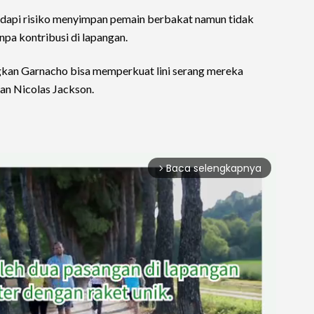
hadapi risiko menyimpan pemain berbakat namun tidak
anpa kontribusi di lapangan.
gkan Garnacho bisa memperkuat lini serang mereka
an Nicolas Jackson.
Baca selengkapnya
arrow_forward_ios