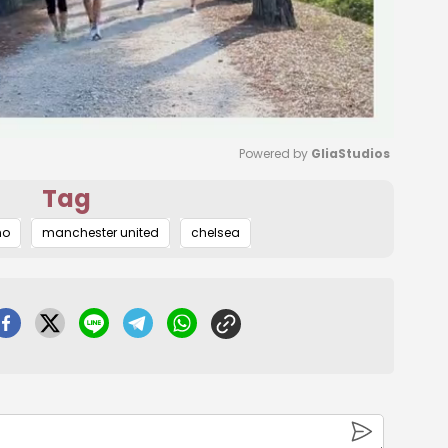
Powered by 
GliaStudios
Tag
Mute
ho
manchester united
chelsea