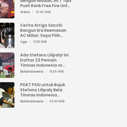
dengan Mudah, Ini 7 Tips
Push Rank Free Fire Untuk
Pemula
Arena
10:40 WIB
Cerita Arrigo Sacchi
Bangun Era Keemasan
AC Milan: Saya Pilih
Pemain dari Isi Otaknya
Liga
11:58 WIB
Ada Stefano Lilipaly! Ini
Daftar 23 Pemain
Timnas Indonesia vs
China
Bolaindonesia
15:55 WIB
PDKT PSSI untuk Bujuk
Stefano Lilipaly Bela
Timnas Indonesia
Berakhir Berantakan
Bolaindonesia
23:44 WIB