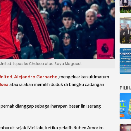
nited: Lepas ke Chelsea atau Saya Magabut
nited
,
Alejandro Garnacho
, mengeluarkan ultimatum
lsea
atau ia akan memilih duduk di bangku cadangan
PILI
 pernah dianggap sebagai harapan besar lini serang
uruk sejak Mei lalu, ketika pelatih Ruben Amorim