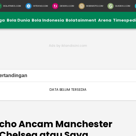
BOLATIMES.COM
HITEKNO.COM
DEWIKU.COM
MOBIMOTO.COM
GUIDEKU.COM
iga
Bola Dunia
Bola Indonesia
Bolatainment
Arena
Timesped
ertandingan
DATA BELUM TERSEDIA
acho Ancam Manchester
 Chelsea atau Saya