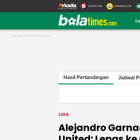
SUARA.COM
MATAMATA.COM
L
Hasil Pertandingan
Jadwal P
LIGA
Alejandro Garn
United: Lepas ke