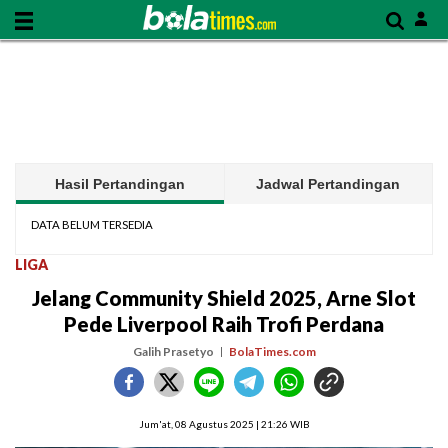
Hasil Pertandingan
Jadwal Pertandingan
DATA BELUM TERSEDIA
LIGA
Jelang Community Shield 2025, Arne Slot
Pede Liverpool Raih Trofi Perdana
Galih Prasetyo
BolaTimes.com
Jum'at, 08 Agustus 2025 | 21:26 WIB