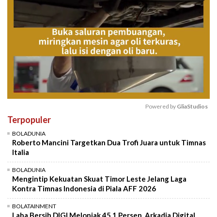
Powered by 
GliaStudios
Terpopuler
Mute
BOLADUNIA
Roberto Mancini Targetkan Dua Trofi Juara untuk Timnas
Italia
BOLADUNIA
Mengintip Kekuatan Skuat Timor Leste Jelang Laga
Kontra Timnas Indonesia di Piala AFF 2026
BOLATAINMENT
Laba Bersih DIGI Melonjak 45,1 Persen, Arkadia Digital