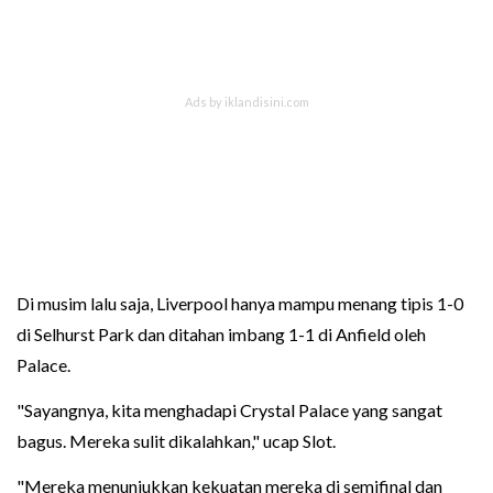
Di musim lalu saja, Liverpool hanya mampu menang tipis 1-0
di Selhurst Park dan ditahan imbang 1-1 di Anfield oleh
Palace.
"Sayangnya, kita menghadapi Crystal Palace yang sangat
bagus. Mereka sulit dikalahkan," ucap Slot.
"Mereka menunjukkan kekuatan mereka di semifinal dan