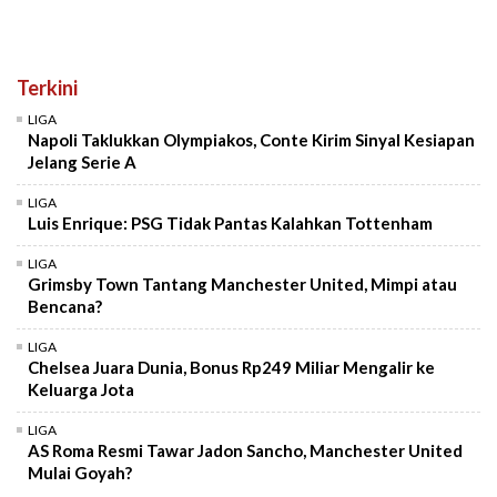
Terkini
LIGA
Napoli Taklukkan Olympiakos, Conte Kirim Sinyal Kesiapan
Jelang Serie A
LIGA
Luis Enrique: PSG Tidak Pantas Kalahkan Tottenham
LIGA
Grimsby Town Tantang Manchester United, Mimpi atau
Bencana?
LIGA
Chelsea Juara Dunia, Bonus Rp249 Miliar Mengalir ke
Keluarga Jota
LIGA
AS Roma Resmi Tawar Jadon Sancho, Manchester United
Mulai Goyah?