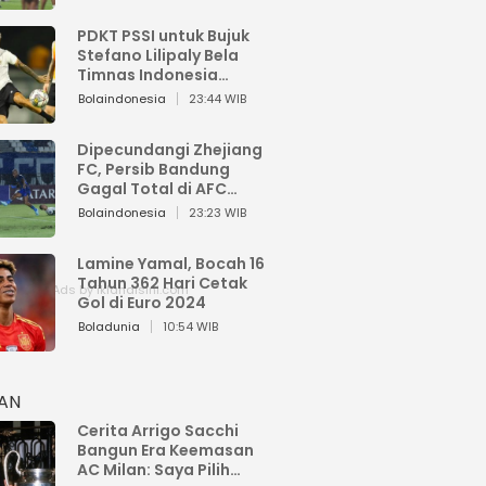
PDKT PSSI untuk Bujuk
Stefano Lilipaly Bela
Timnas Indonesia
Berakhir Berantakan
Bolaindonesia
23:44 WIB
Dipecundangi Zhejiang
FC, Persib Bandung
Gagal Total di AFC
Champions League Two
Bolaindonesia
23:23 WIB
Lamine Yamal, Bocah 16
Tahun 362 Hari Cetak
Gol di Euro 2024
Boladunia
10:54 WIB
HAN
Cerita Arrigo Sacchi
Bangun Era Keemasan
AC Milan: Saya Pilih