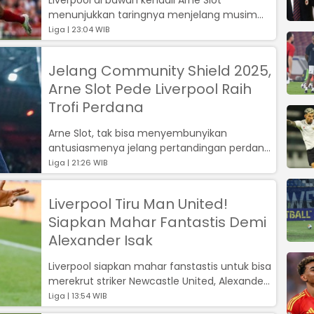
menunjukkan taringnya menjelang musim
baru Premier League 2025/2026....
Liga | 23:04 WIB
Jelang Community Shield 2025,
Arne Slot Pede Liverpool Raih
Trofi Perdana
Arne Slot, tak bisa menyembunyikan
antusiasmenya jelang pertandingan perdana
Liverpool di musim 2025/2026....
Liga | 21:26 WIB
Liverpool Tiru Man United!
Siapkan Mahar Fantastis Demi
Alexander Isak
Liverpool siapkan mahar fanstastis untuk bisa
merekrut striker Newcastle United, Alexander
Isak....
Liga | 13:54 WIB