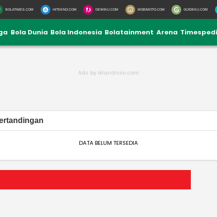
BOLATIMES.COM
HITEKNO.COM
DEWIKU.COM
MOBIMOTO.COM
GUIDEKU.COM
iga
Bola Dunia
Bola Indonesia
Bolatainment
Arena
Timesped
ertandingan
DATA BELUM TERSEDIA