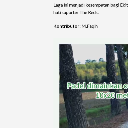
Laga ini menjadi kesempatan bagi Eki
hati suporter The Reds.
Kontributor:
M.Faqih