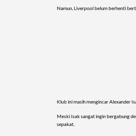
Namun, Liverpool belum berhenti ber
Klub ini masih mengincar Alexander Is
Meski Isak sangat ingin bergabung de
sepakat.