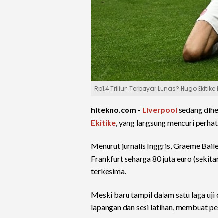
Rp1,4 Triliun Terbayar Lunas? Hugo Ekitike
hitekno.com -
Liverpool
sedang dihe
Ekitike
, yang langsung mencuri perhat
Menurut jurnalis Inggris, Graeme Baile
Frankfurt seharga 80 juta euro (sekita
terkesima.
Meski baru tampil dalam satu laga uji
lapangan dan sesi latihan, membuat pe