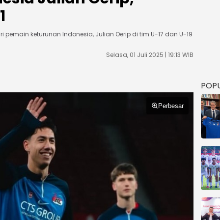
1
ri pemain keturunan Indonesia, Julian Oerip di tim U-17 dan U-19
Selasa, 01 Juli 2025 | 19:13 WIB
POP
Perbesar