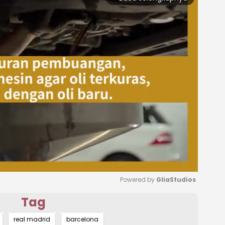
Powered by 
GliaStudios
Tag
Mute
real madrid
barcelona