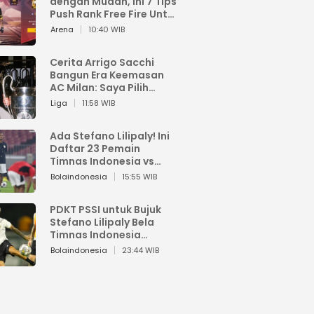
dengan Mudah, Ini 7 Tips
Push Rank Free Fire Untuk
Pemula
Arena
10:40 WIB
Cerita Arrigo Sacchi
Bangun Era Keemasan
AC Milan: Saya Pilih
Pemain dari Isi Otaknya
Liga
11:58 WIB
Ada Stefano Lilipaly! Ini
Daftar 23 Pemain
Timnas Indonesia vs
China
Bolaindonesia
15:55 WIB
PDKT PSSI untuk Bujuk
Stefano Lilipaly Bela
Timnas Indonesia
Berakhir Berantakan
Bolaindonesia
23:44 WIB