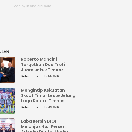
ULER
Roberto Mancini
Targetkan Dua Trofi
Juara untuk Timnas
Italia
Boladunia
12:55 WIB
Mengintip Kekuatan
Skuat Timor Leste Jelang
Laga Kontra Timnas
Indonesia di Piala AFF
Boladunia
12:49 WIB
2026
Laba Bersih DIGI
Melonjak 45,1 Persen,
Arkadia Digital Media