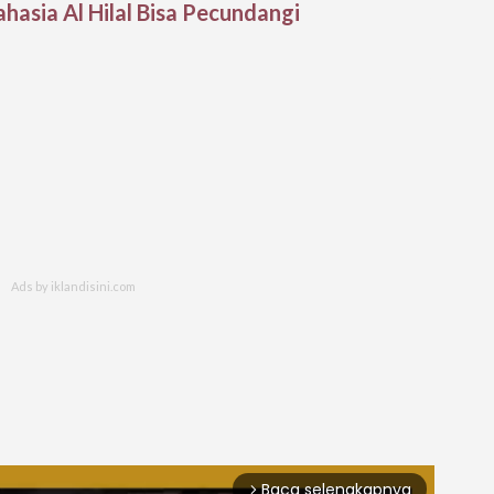
hasia Al Hilal Bisa Pecundangi
Baca selengkapnya
arrow_forward_ios