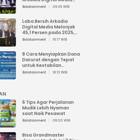
Perkuat Bisnis AI dan
Bolatainment
09:39 WIB
Jaga Fundamental
Keuangan
Laba Bersih Arkadia
Digital Media Melonjak
45,1 Persen pada 2025,
Sentuh Rp1,76 Miliar
Bolatainment
19:17 WIB
8 Cara Menyiapkan Dana
Darurat dengan Tepat
untuk Kestabilan
Keuangan
Bolatainment
18:13 WIB
HAN
6 Tips Agar Perjalanan
Mudik Lebih Nyaman
saat Naik Pesawat
Bolatainment
08:00 WIB
Bisa Grandmaster