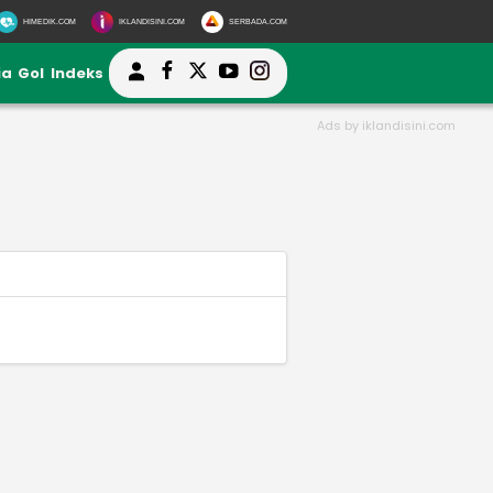
HIMEDIK.COM
IKLANDISINI.COM
SERBADA.COM
ia
Gol
Indeks