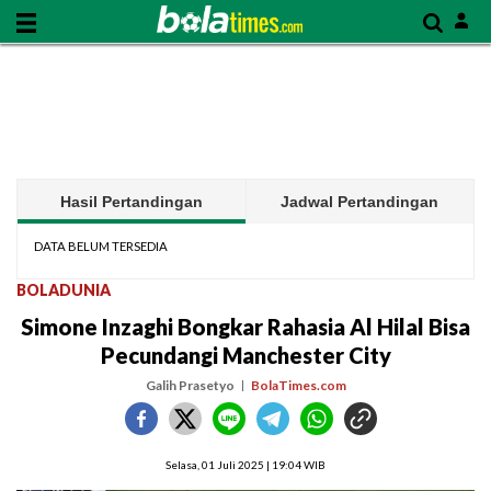
Hasil Pertandingan
Jadwal Pertandingan
DATA BELUM TERSEDIA
BOLADUNIA
Simone Inzaghi Bongkar Rahasia Al Hilal Bisa
Pecundangi Manchester City
Galih Prasetyo
BolaTimes.com
Selasa, 01 Juli 2025 | 19:04 WIB