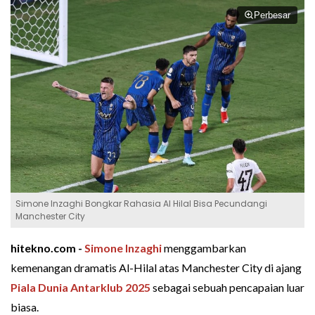
Perbesar
Simone Inzaghi Bongkar Rahasia Al Hilal Bisa Pecundangi
Manchester City
hitekno.com -
Simone Inzaghi
menggambarkan
kemenangan dramatis Al-Hilal atas Manchester City di ajang
Piala Dunia Antarklub 2025
sebagai sebuah pencapaian luar
biasa.