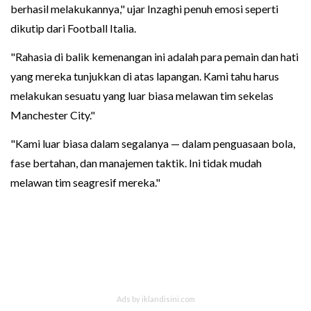
berhasil melakukannya," ujar Inzaghi penuh emosi seperti
dikutip dari Football Italia.
"Rahasia di balik kemenangan ini adalah para pemain dan hati
yang mereka tunjukkan di atas lapangan. Kami tahu harus
melakukan sesuatu yang luar biasa melawan tim sekelas
Manchester City."
"Kami luar biasa dalam segalanya — dalam penguasaan bola,
fase bertahan, dan manajemen taktik. Ini tidak mudah
melawan tim seagresif mereka."