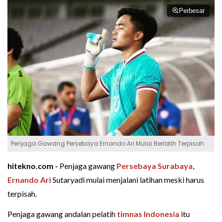
Perbesar
Penjaga Gawang Persebaya Ernando Ari Mulai Berlatih Terpisah
hitekno.com -
Penjaga gawang
Persebaya Surabaya
,
Ernando Ari
Sutaryadi mulai menjalani latihan meski harus
terpisah.
Penjaga gawang andalan pelatih
timnas Indonesia
itu