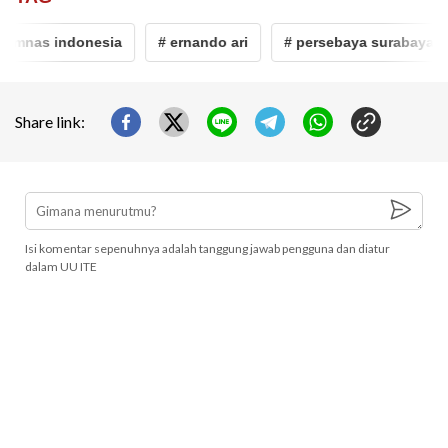
timnas indonesia
# ernando ari
# persebaya surabaya
Share link:
Isi komentar sepenuhnya adalah tanggung jawab pengguna dan diatur
dalam UU ITE