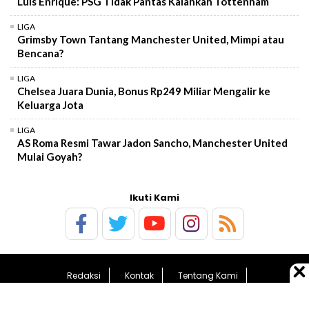
Luis Enrique: PSG Tidak Pantas Kalahkan Tottenham
LIGA
Grimsby Town Tantang Manchester United, Mimpi atau
Bencana?
LIGA
Chelsea Juara Dunia, Bonus Rp249 Miliar Mengalir ke
Keluarga Jota
LIGA
AS Roma Resmi Tawar Jadon Sancho, Manchester United
Mulai Goyah?
Ikuti Kami
Redaksi
Kontak
Tentang Kami
Pedoman Media Siber
Kebijakan Privasi
Sitemap