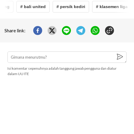
ung
# bali united
# persik kediri
# klasemen liga 1
Share link:
Isi komentar sepenuhnya adalah tanggung jawab pengguna dan diatur
dalam UU ITE