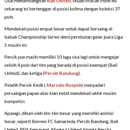
Usai menumbangkan
Bali United
, skuad Macan Putih itu
sekarang ini bertengger di posisi kelima dengan koleksi 37
poin.
Mendekati posisi empat besar untuk dapat bersaing di
babak Championship Series demi perebutan gelar juara Liga
1 musim ini.
Persik pun masih memiliki 10 laga sisa lagi untuk mengejar
selisih 4 poin dari tim yang berada di posisi keempat (Bali
United), dan ketiga (
Persib Bandung
).
Pelatih Persik Kediri,
Marcelo Rospide
menyadari
persaingan papan atas kian ketat mendekati akhir musim
kompetisi.
Apalagi, dihuni oleh tim-tim besar yang memiliki ambisi
besar, seperti Borneo FC Samarinda, Persib Bandung, Bali
United, PSIS Semarang, Madura United, hingga Persija