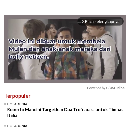
Baca selengkapnya
arrow_forward_ios
Powered by 
GliaStudios
Terpopuler
Mute
BOLADUNIA
Roberto Mancini Targetkan Dua Trofi Juara untuk Timnas
Italia
BOLADUNIA