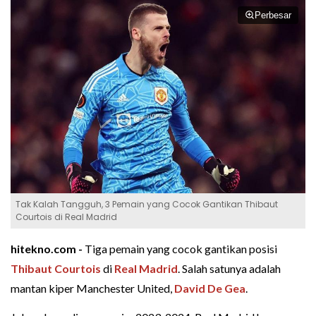
Perbesar
Tak Kalah Tangguh, 3 Pemain yang Cocok Gantikan Thibaut
Courtois di Real Madrid
hitekno.com -
Tiga pemain yang cocok gantikan posisi
Thibaut Courtois
di
Real Madrid
. Salah satunya adalah
mantan kiper Manchester United,
David De Gea
.