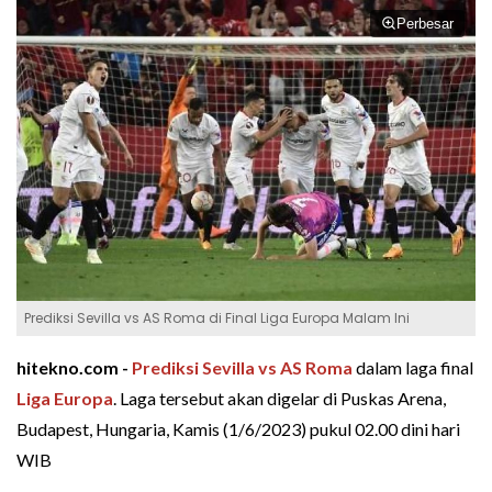
Perbesar
Prediksi Sevilla vs AS Roma di Final Liga Europa Malam Ini
hitekno.com -
Prediksi Sevilla vs AS Roma
dalam laga final
Liga Europa
. Laga tersebut akan digelar di Puskas Arena,
Budapest, Hungaria, Kamis (1/6/2023) pukul 02.00 dini hari
WIB