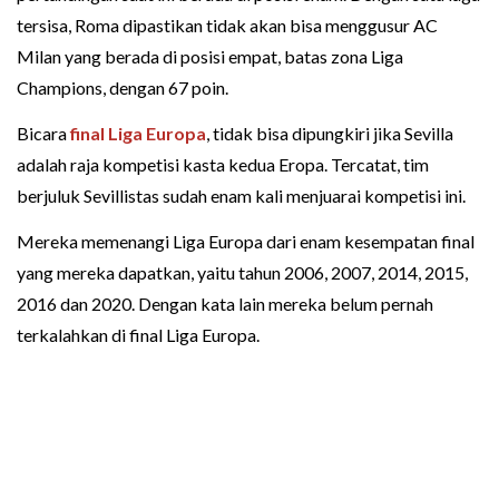
tersisa, Roma dipastikan tidak akan bisa menggusur AC
Milan yang berada di posisi empat, batas zona Liga
Champions, dengan 67 poin.
Bicara
final Liga Europa
, tidak bisa dipungkiri jika Sevilla
adalah raja kompetisi kasta kedua Eropa. Tercatat, tim
berjuluk Sevillistas sudah enam kali menjuarai kompetisi ini.
Mereka memenangi Liga Europa dari enam kesempatan final
yang mereka dapatkan, yaitu tahun 2006, 2007, 2014, 2015,
2016 dan 2020. Dengan kata lain mereka belum pernah
terkalahkan di final Liga Europa.