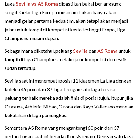
Laga
Sevilla vs AS Roma
dipastikan bakal berlangsung
sengit. Gelar Liga Europa musim ini bukan hanya akan
menjadi gelar pertama kedua tim, akan tetapi akan menjadi
jalan untuk tampil di kompetisi kasta tertinggi Eropa, Liga
Champions, musim depan.
Sebagaimana diketahui, peluang
Sevilla
dan
AS Roma
untuk
tampil di Liga Champions melalui jalur kompetisi domestik
sudah tertutup.
Sevilla saat ini menempati posisi 11 klasemen La Liga dengan
koleksi 49 poin dari 37 laga. Dengan satu laga tersisa,
peluang terbaik mereka adalah finis di posisi tujuh. Itupun jika
Osasuna, Athletic Bilbao, Girona dan Rayo Vallecano menelan
kekalahan di laga pamungkas.
Sementara AS Roma yang mengantongi 60 poin dari 37
pertandingan saat ini berada di posisi enam. Dengan satu laga