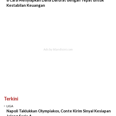
Kestabilan Keuangan
Terkini
LIGA
Napoli Taklukkan Olympiakos, Conte Kirim Sinyal Kesiapan
Jelang Serie A