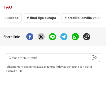
TAG
ga europa
# final liga europa
# prediksi sevilla vs as roma
Share link:
Isi komentar sepenuhnya adalah tanggung jawab pengguna dan diatur
dalam UU ITE