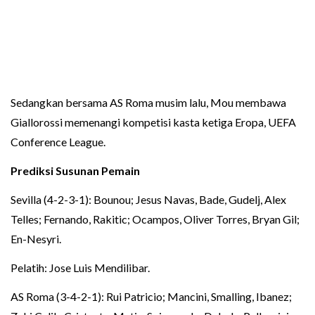
Sedangkan bersama AS Roma musim lalu, Mou membawa
Giallorossi memenangi kompetisi kasta ketiga Eropa, UEFA
Conference League.
Prediksi Susunan Pemain
Sevilla (4-2-3-1): Bounou; Jesus Navas, Bade, Gudelj, Alex
Telles; Fernando, Rakitic; Ocampos, Oliver Torres, Bryan Gil;
En-Nesyri.
Pelatih: Jose Luis Mendilibar.
AS Roma (3-4-2-1): Rui Patricio; Mancini, Smalling, Ibanez;