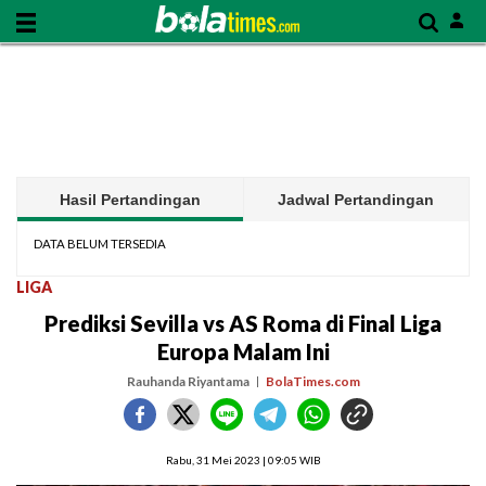
Hasil Pertandingan
Jadwal Pertandingan
DATA BELUM TERSEDIA
LIGA
Prediksi Sevilla vs AS Roma di Final Liga
Europa Malam Ini
Rauhanda Riyantama
BolaTimes.com
Rabu, 31 Mei 2023 | 09:05 WIB