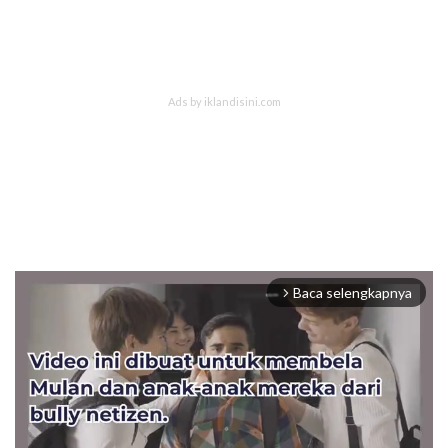
Baca selengkapnya
arrow_forward_ios