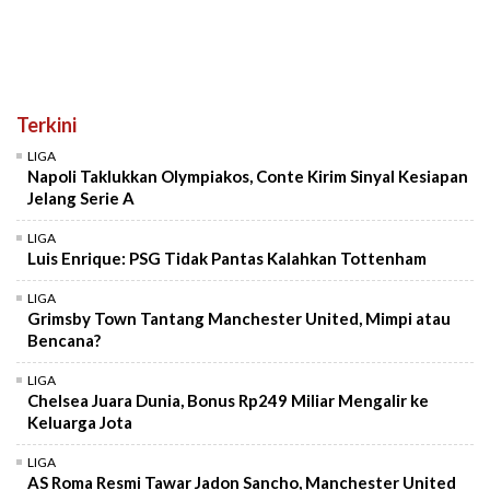
Terkini
LIGA
Napoli Taklukkan Olympiakos, Conte Kirim Sinyal Kesiapan
Jelang Serie A
LIGA
Luis Enrique: PSG Tidak Pantas Kalahkan Tottenham
LIGA
Grimsby Town Tantang Manchester United, Mimpi atau
Bencana?
LIGA
Chelsea Juara Dunia, Bonus Rp249 Miliar Mengalir ke
Keluarga Jota
LIGA
AS Roma Resmi Tawar Jadon Sancho, Manchester United