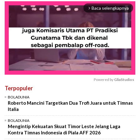
Baca selengkapnya
arrow_forward_ios
Powered by 
GliaStudios
Terpopuler
Mute
BOLADUNIA
Roberto Mancini Targetkan Dua Trofi Juara untuk Timnas
Italia
BOLADUNIA
Mengintip Kekuatan Skuat Timor Leste Jelang Laga
Kontra Timnas Indonesia di Piala AFF 2026