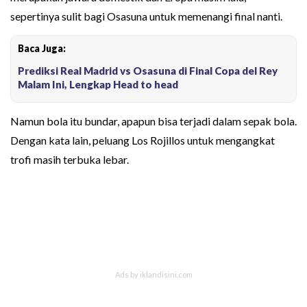
sepertinya sulit bagi Osasuna untuk memenangi final nanti.
Baca Juga:
Prediksi Real Madrid vs Osasuna di Final Copa del Rey
Malam Ini, Lengkap Head to head
Namun bola itu bundar, apapun bisa terjadi dalam sepak bola.
Dengan kata lain, peluang Los Rojillos untuk mengangkat
trofi masih terbuka lebar.