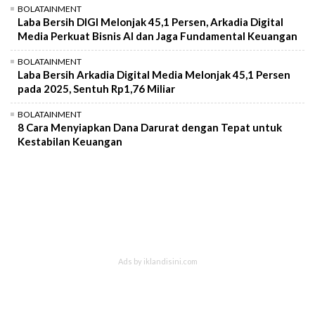
BOLATAINMENT
Laba Bersih DIGI Melonjak 45,1 Persen, Arkadia Digital
Media Perkuat Bisnis AI dan Jaga Fundamental Keuangan
BOLATAINMENT
Laba Bersih Arkadia Digital Media Melonjak 45,1 Persen
pada 2025, Sentuh Rp1,76 Miliar
BOLATAINMENT
8 Cara Menyiapkan Dana Darurat dengan Tepat untuk
Kestabilan Keuangan