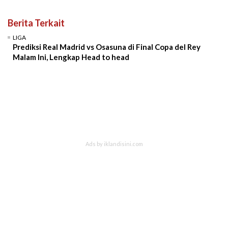
Berita Terkait
LIGA
Prediksi Real Madrid vs Osasuna di Final Copa del Rey
Malam Ini, Lengkap Head to head