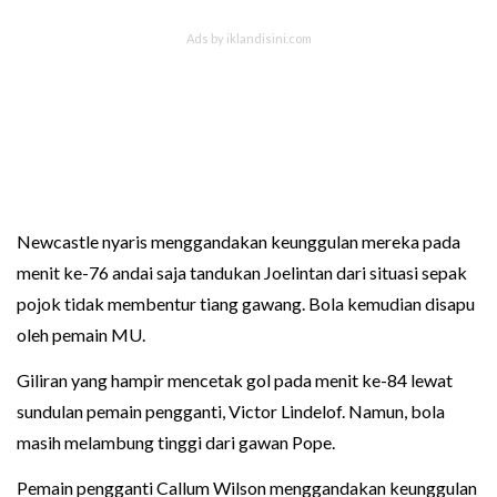
Newcastle nyaris menggandakan keunggulan mereka pada
menit ke-76 andai saja tandukan Joelintan dari situasi sepak
pojok tidak membentur tiang gawang. Bola kemudian disapu
oleh pemain MU.
Giliran yang hampir mencetak gol pada menit ke-84 lewat
sundulan pemain pengganti, Victor Lindelof. Namun, bola
masih melambung tinggi dari gawan Pope.
Pemain pengganti Callum Wilson menggandakan keunggulan