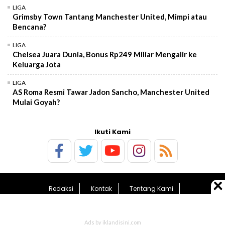
LIGA
Grimsby Town Tantang Manchester United, Mimpi atau
Bencana?
LIGA
Chelsea Juara Dunia, Bonus Rp249 Miliar Mengalir ke
Keluarga Jota
LIGA
AS Roma Resmi Tawar Jadon Sancho, Manchester United
Mulai Goyah?
Ikuti Kami
Redaksi
Kontak
Tentang Kami
Pedoman Media Siber
Kebijakan Privasi
Sitemap