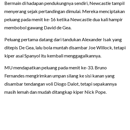
Bermain di hadapan pendukungnya sendiri, Newcastle tampil
menyerang sejak pertandingan dimulai. Mereka menciptakan
peluang pada menit ke-16 ketika Newcastle dua kali hampir
membobol gawang David de Gea.
Peluang pertama datang dari tandukan Alexander Isak yang
ditepis De Gea, lalu bola muntah disambar Joe Willock, tetapi
kiper asal Spanyol itu kembali menggagalkannya.
MU mendapatkan peluang pada menit ke-33. Bruno
Fernandes mengirimkan umpan silang ke sisi kanan yang
disambar tendangan voli Diogo Dalot, tetapi sepakannya
masih lemah dan mudah ditangkap kiper Nick Pope.