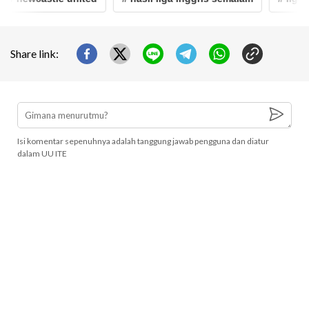
Share link:
Isi komentar sepenuhnya adalah tanggung jawab pengguna dan diatur
dalam UU ITE