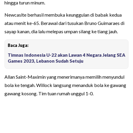
hingga turun minum.
Newcaslte berhasil membuka keunggulan di babak kedua
atau menit ke-65. Berawal dari tusukan Bruno Guimaraes di
sayap kanan, dia lalu melepas umpan silang ke tiang jauh.
Baca Juga:
Timnas Indonesia U-22 akan Lawan 4 Negara Jelang SEA
Games 2023, Lebanon Sudah Setuju
Allan Saint-Maximin yang menerimanya memilih menyundul
bola ke tengah. Willock langsung menanduk bola ke gawang
gawang kosong. Tim tuan rumah unggul 1-0.