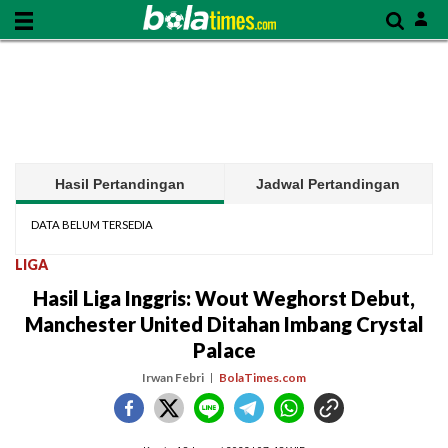
Hasil Pertandingan
Jadwal Pertandingan
DATA BELUM TERSEDIA
LIGA
Hasil Liga Inggris: Wout Weghorst Debut,
Manchester United Ditahan Imbang Crystal
Palace
Irwan Febri
BolaTimes.com