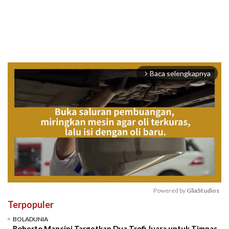
Baca selengkapnya
arrow_forward_ios
Powered by 
GliaStudios
Terpopuler
Mute
BOLADUNIA
Roberto Mancini Targetkan Dua Trofi Juara untuk Timnas