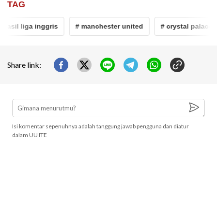
TAG
hasil liga inggris
# manchester united
# crystal palace
Share link:
Isi komentar sepenuhnya adalah tanggung jawab pengguna dan diatur
dalam UU ITE