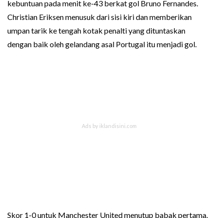
kebuntuan pada menit ke-43 berkat gol Bruno Fernandes.
Christian Eriksen menusuk dari sisi kiri dan memberikan
umpan tarik ke tengah kotak penalti yang dituntaskan
dengan baik oleh gelandang asal Portugal itu menjadi gol.
Skor 1-0 untuk Manchester United menutup babak pertama.