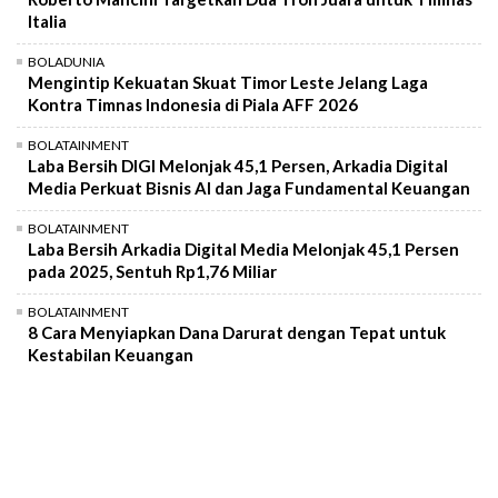
Italia
BOLADUNIA
Mengintip Kekuatan Skuat Timor Leste Jelang Laga
Kontra Timnas Indonesia di Piala AFF 2026
BOLATAINMENT
Laba Bersih DIGI Melonjak 45,1 Persen, Arkadia Digital
Media Perkuat Bisnis AI dan Jaga Fundamental Keuangan
BOLATAINMENT
Laba Bersih Arkadia Digital Media Melonjak 45,1 Persen
pada 2025, Sentuh Rp1,76 Miliar
BOLATAINMENT
8 Cara Menyiapkan Dana Darurat dengan Tepat untuk
Kestabilan Keuangan