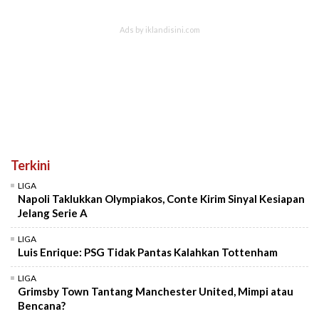
Terkini
LIGA
Napoli Taklukkan Olympiakos, Conte Kirim Sinyal Kesiapan
Jelang Serie A
LIGA
Luis Enrique: PSG Tidak Pantas Kalahkan Tottenham
LIGA
Grimsby Town Tantang Manchester United, Mimpi atau
Bencana?