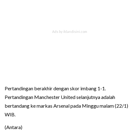
Pertandingan berakhir dengan skor imbang 1-1.
Pertandingan Manchester United selanjutnya adalah
bertandang ke markas Arsenal pada Minggu malam (22/1)
WIB.
(Antara)