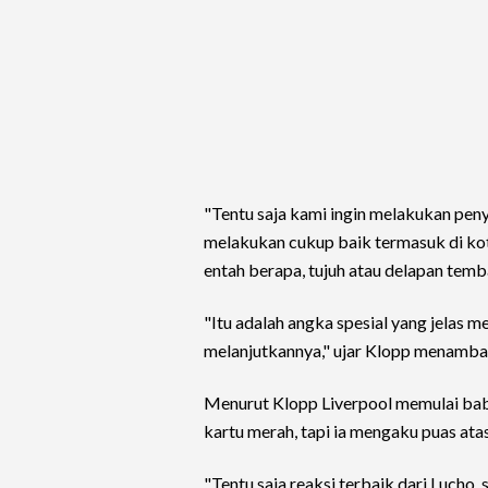
"Tentu saja kami ingin melakukan penye
melakukan cukup baik termasuk di ko
entah berapa, tujuh atau delapan tem
"Itu adalah angka spesial yang jelas m
melanjutkannya," ujar Klopp menamba
Menurut Klopp Liverpool memulai bab
kartu merah, tapi ia mengaku puas atas
"Tentu saja reaksi terbaik dari Lucho,