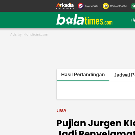
SUARA.COM
MATAMATA.COM
L
Hasil Pertandingan
Jadwal P
LIGA
Pujian Jurgen Kl
Jadi Penyelamat