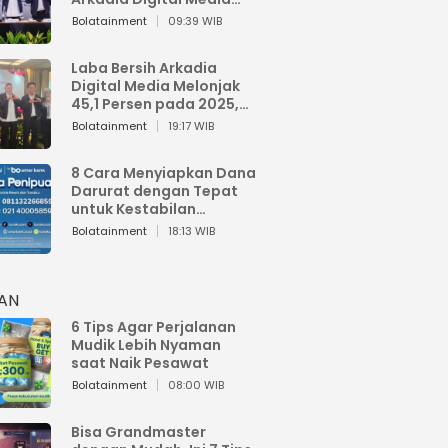
Perkuat Bisnis AI dan
Bolatainment
09:39 WIB
Jaga Fundamental
Keuangan
Laba Bersih Arkadia
Digital Media Melonjak
45,1 Persen pada 2025,
Sentuh Rp1,76 Miliar
Bolatainment
19:17 WIB
8 Cara Menyiapkan Dana
Darurat dengan Tepat
untuk Kestabilan
Keuangan
Bolatainment
18:13 WIB
HAN
6 Tips Agar Perjalanan
Mudik Lebih Nyaman
saat Naik Pesawat
Bolatainment
08:00 WIB
Bisa Grandmaster