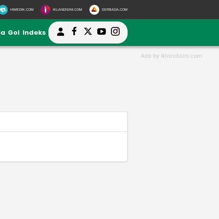
HIMEDIK.COM
IKLANDISINI.COM
SERBADA.COM
ia
Gol
Indeks