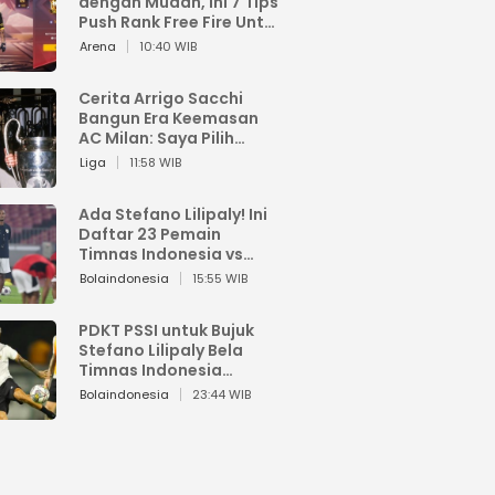
dengan Mudah, Ini 7 Tips
Push Rank Free Fire Untuk
Pemula
Arena
10:40 WIB
Cerita Arrigo Sacchi
Bangun Era Keemasan
AC Milan: Saya Pilih
Pemain dari Isi Otaknya
Liga
11:58 WIB
Ada Stefano Lilipaly! Ini
Daftar 23 Pemain
Timnas Indonesia vs
China
Bolaindonesia
15:55 WIB
PDKT PSSI untuk Bujuk
Stefano Lilipaly Bela
Timnas Indonesia
Berakhir Berantakan
Bolaindonesia
23:44 WIB