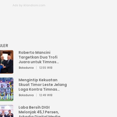
ULER
Roberto Mancini
Targetkan Dua Trofi
Juara untuk Timnas
Italia
Boladunia
12:55 WIB
Mengintip Kekuatan
Skuat Timor Leste Jelang
Laga Kontra Timnas
Indonesia di Piala AFF
Boladunia
12:49 WIB
2026
Laba Bersih DIGI
Melonjak 45,1 Persen,
Arkadia Digital Media