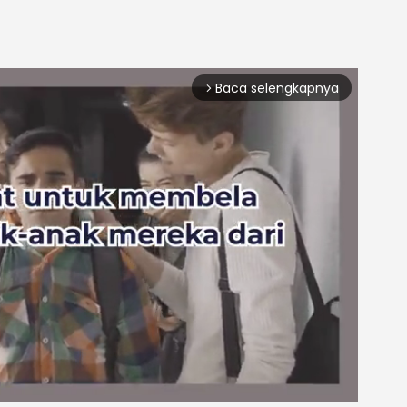
Baca selengkapnya
arrow_forward_ios