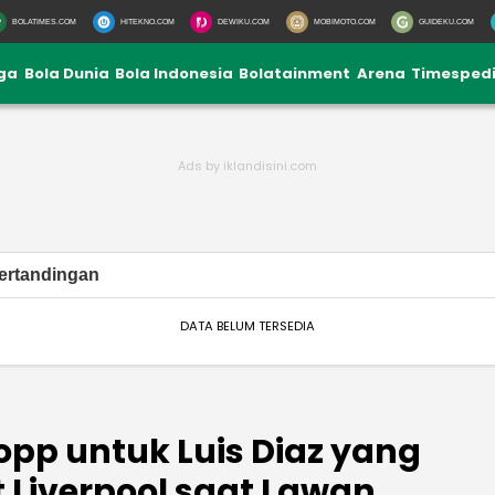
BOLATIMES.COM
HITEKNO.COM
DEWIKU.COM
MOBIMOTO.COM
GUIDEKU.COM
iga
Bola Dunia
Bola Indonesia
Bolatainment
Arena
Timesped
ertandingan
DATA BELUM TERSEDIA
opp untuk Luis Diaz yang
 Liverpool saat Lawan