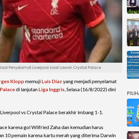
 Jadi Penyelamat Liverpool saat Lawan Crystal Palace
rgen Klopp
memuji
Luis Diaz
yang menjadi penyelamat
 Palace
di lanjutan
Liga Inggris
, Selasa (16/8/2022) dini
PILI
l Liverpool vs Crystal Palace berakhir imbang 1-1.
alace karena gol Wilfried Zaha dan kemudian harus
an 10 pemain karena kartu merah yang diterima Darwin