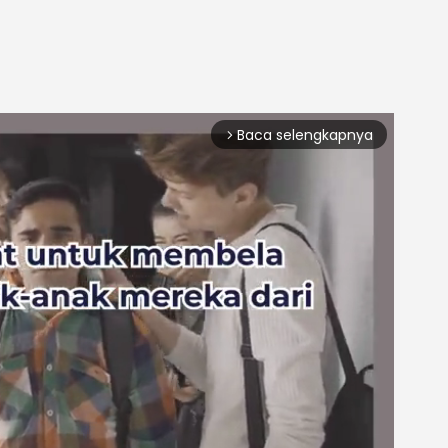
Baca selengkapnya
arrow_forward_ios