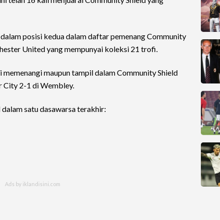
t dalam posisi kedua dalam daftar pemenang Community
ester United yang mempunyai koleksi 21 trofi.
ali memenangi maupun tampil dalam Community Shield
 City 2-1 di Wembley.
 dalam satu dasawarsa terakhir: