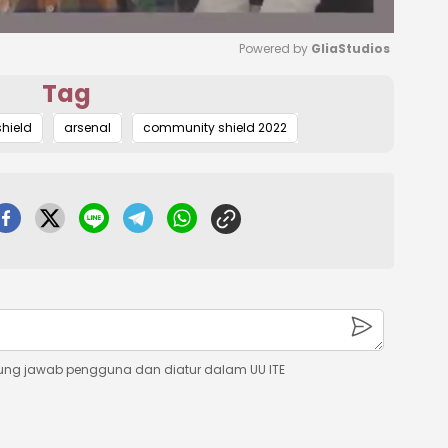
Powered by 
GliaStudios
Tag
Mute
hield
arsenal
community shield 2022
ung jawab pengguna dan diatur dalam UU ITE