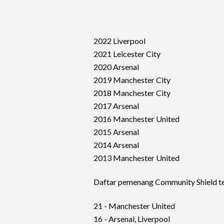
2022 Liverpool
2021 Leicester City
2020 Arsenal
2019 Manchester City
2018 Manchester City
2017 Arsenal
2016 Manchester United
2015 Arsenal
2014 Arsenal
2013 Manchester United
Daftar pemenang Community Shield t
21 - Manchester United
16 - Arsenal, Liverpool