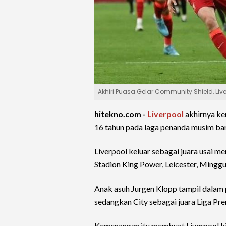
Akhiri Puasa Gelar Community Shield, Liv
hitekno.com -
Liverpool
akhirnya ke
16 tahun pada laga penanda musim bar
Liverpool keluar sebagai juara usai 
Stadion King Power, Leicester, Minggu 
Anak asuh Jurgen Klopp tampil dalam p
sedangkan City sebagai juara Liga Pre
Kemenangan itu membuat Liverpool kin