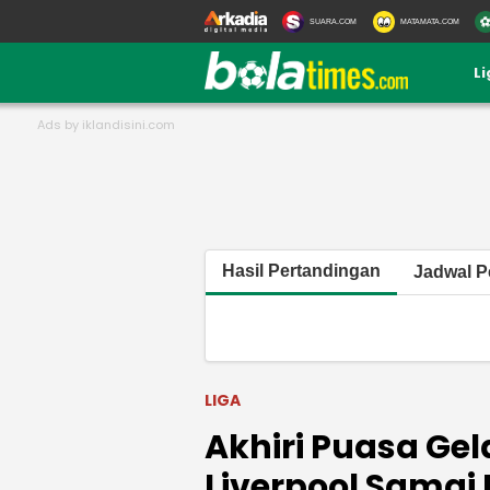
SUARA.COM
MATAMATA.COM
L
Hasil Pertandingan
Jadwal P
LIGA
Akhiri Puasa Ge
Liverpool Samai 