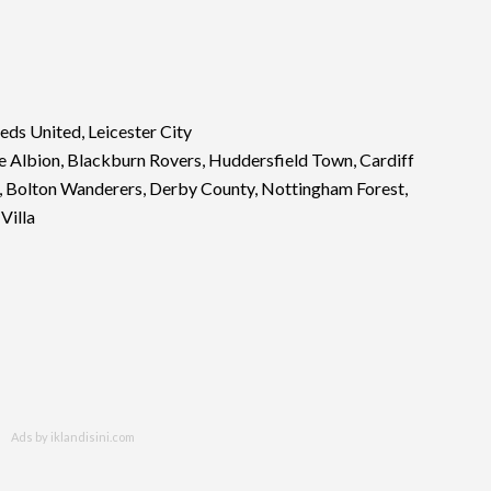
eds United, Leicester City
e Albion, Blackburn Rovers, Huddersfield Town, Cardiff
d, Bolton Wanderers, Derby County, Nottingham Forest,
Villa