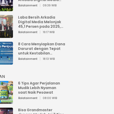
Perkuat Bisnis AI dan
Bolatainment
09:39 WIB
Jaga Fundamental
Keuangan
Laba Bersih Arkadia
Digital Media Melonjak
45,1 Persen pada 2025,
Sentuh Rp1,76 Miliar
Bolatainment
19:17 WIB
8 Cara Menyiapkan Dana
Darurat dengan Tepat
untuk Kestabilan
Keuangan
Bolatainment
18:13 WIB
HAN
6 Tips Agar Perjalanan
Mudik Lebih Nyaman
saat Naik Pesawat
Bolatainment
08:00 WIB
Bisa Grandmaster