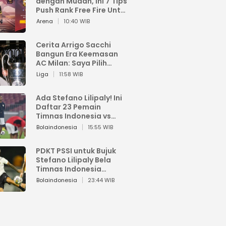
dengan Mudah, Ini 7 Tips
Push Rank Free Fire Untuk
Pemula
Arena
10:40 WIB
Cerita Arrigo Sacchi
Bangun Era Keemasan
AC Milan: Saya Pilih
Pemain dari Isi Otaknya
Liga
11:58 WIB
Ada Stefano Lilipaly! Ini
Daftar 23 Pemain
Timnas Indonesia vs
China
Bolaindonesia
15:55 WIB
PDKT PSSI untuk Bujuk
Stefano Lilipaly Bela
Timnas Indonesia
Berakhir Berantakan
Bolaindonesia
23:44 WIB