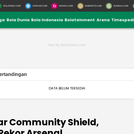
BOLATIMES.COM
HITEKNO.COM
DEWIKU.COM
MOBIMOTO.COM
GUIDEKU.COM
iga
Bola Dunia
Bola Indonesia
Bolatainment
Arena
Timesped
ertandingan
DATA BELUM TERSEDIA
lar Community Shield,
Rekor Arsenal