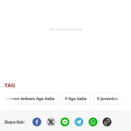
TAG
lasemen terbaru liga italia
# liga italia
# juventus
# l
Share link: