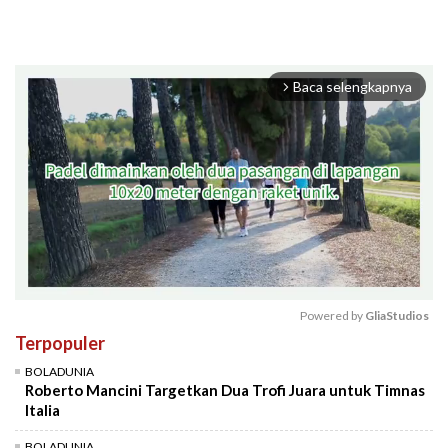
Baca selengkapnya
arrow_forward_ios
Powered by 
GliaStudios
Terpopuler
Mute
BOLADUNIA
Roberto Mancini Targetkan Dua Trofi Juara untuk Timnas
Italia
BOLADUNIA