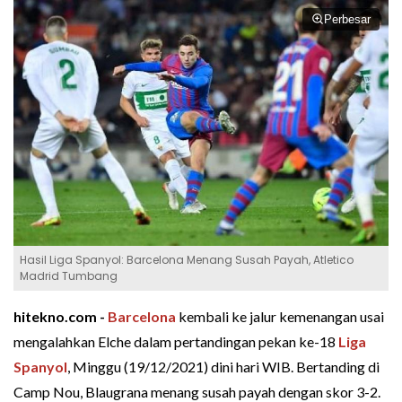
Perbesar
Hasil Liga Spanyol: Barcelona Menang Susah Payah, Atletico
Madrid Tumbang
hitekno.com -
Barcelona
kembali ke jalur kemenangan usai
mengalahkan Elche dalam pertandingan pekan ke-18
Liga
Spanyol
, Minggu (19/12/2021) dini hari WIB. Bertanding di
Camp Nou, Blaugrana menang susah payah dengan skor 3-2.