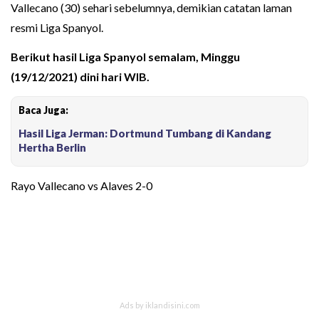
Vallecano (30) sehari sebelumnya, demikian catatan laman
resmi Liga Spanyol.
Berikut
hasil Liga Spanyol
semalam, Minggu
(19/12/2021) dini hari WIB.
Baca Juga:
Hasil Liga Jerman: Dortmund Tumbang di Kandang
Hertha Berlin
Rayo Vallecano vs Alaves 2-0