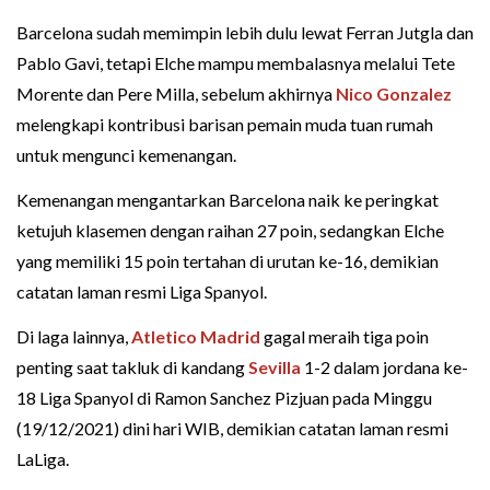
Barcelona sudah memimpin lebih dulu lewat Ferran Jutgla dan
Pablo Gavi, tetapi Elche mampu membalasnya melalui Tete
Morente dan Pere Milla, sebelum akhirnya
Nico Gonzalez
melengkapi kontribusi barisan pemain muda tuan rumah
untuk mengunci kemenangan.
Kemenangan mengantarkan Barcelona naik ke peringkat
ketujuh klasemen dengan raihan 27 poin, sedangkan Elche
yang memiliki 15 poin tertahan di urutan ke-16, demikian
catatan laman resmi Liga Spanyol.
Di laga lainnya,
Atletico Madrid
gagal meraih tiga poin
penting saat takluk di kandang
Sevilla
1-2 dalam jordana ke-
18 Liga Spanyol di Ramon Sanchez Pizjuan pada Minggu
(19/12/2021) dini hari WIB, demikian catatan laman resmi
LaLiga.