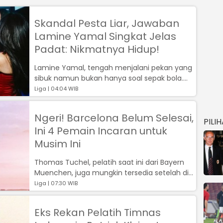
Skandal Pesta Liar, Jawaban
Lamine Yamal Singkat Jelas
Padat: Nikmatnya Hidup!
Lamine Yamal, tengah menjalani pekan yang
sibuk namun bukan hanya soal sepak bola....
Liga | 04:04 WIB
Ngeri! Barcelona Belum Selesai,
PILI
Ini 4 Pemain Incaran untuk
Musim Ini
Thomas Tuchel, pelatih saat ini dari Bayern
Muenchen, juga mungkin tersedia setelah dia
memutuskan untuk meninggalkan kl...
Liga | 07:30 WIB
Eks Rekan Pelatih Timnas