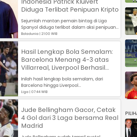
Indonesia Patrick Kluivert
Diduga Terlibat Penipuan Kripto
Sejumlah mantan pemain bintag di Liga
Spanyol diduga terlibat dalam aksi penipuan
uang kripto....
Boladunia | 21:00 WIB
Hasil Lengkap Bola Semalam:
Barcelona Menang 4-3 atas
Villarreal, Liverpool Berhasil
Comeback
Inilah hasil lengkap bola semalam, dari
Barcelona hingga Liverpool...
Liga | 07:44 WIB
Jude Bellingham Gacor, Cetak
PILI
4 Gol dari 3 Laga bersama Real
Madrid
Jude Bellingham sudah tampil nyetel