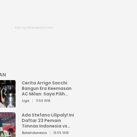
HAN
Cerita Arrigo Sacchi
Bangun Era Keemasan
AC Milan: Saya Pilih
Pemain dari Isi Otaknya
Liga
11:58 WIB
Ada Stefano Lilipaly! Ini
Daftar 23 Pemain
Timnas Indonesia vs
China
Bolaindonesia
15:55 WIB