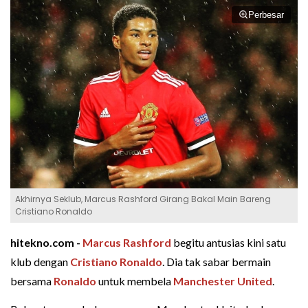
Perbesar
Akhirnya Seklub, Marcus Rashford Girang Bakal Main Bareng
Cristiano Ronaldo
hitekno.com -
Marcus Rashford
begitu antusias kini satu
klub dengan
Cristiano Ronaldo
. Dia tak sabar bermain
bersama
Ronaldo
untuk membela
Manchester United
.