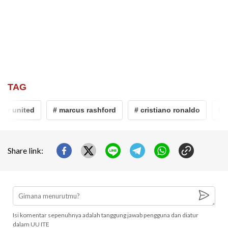
TAG
r united
# marcus rashford
# cristiano ronaldo
# ro
Share link:
Isi komentar sepenuhnya adalah tanggung jawab pengguna dan diatur
dalam UU ITE