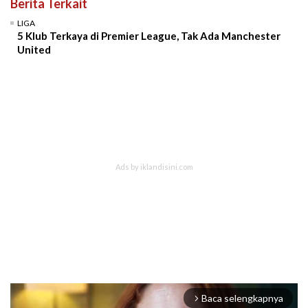
Berita Terkait
LIGA
5 Klub Terkaya di Premier League, Tak Ada Manchester
United
Baca selengkapnya
arrow_forward_ios