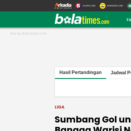
SUARA.COM
MATAMATA.COM
L
Hasil Pertandingan
Jadwal P
LIGA
Sumbang Gol unt
Bangga Warisi 