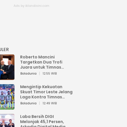
ULER
Roberto Mancini
Targetkan Dua Trofi
Juara untuk Timnas
Italia
Boladunia
12:55 WIB
Mengintip Kekuatan
Skuat Timor Leste Jelang
Laga Kontra Timnas
Indonesia di Piala AFF
Boladunia
12:49 WIB
2026
Laba Bersih DIGI
Melonjak 45,1 Persen,
Arkadia Digital Media