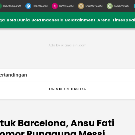
BOLATIMES.COM
HITEKNO.COM
DEWIKU.COM
MOBIMOTO.COM
GUIDEKU.COM
iga
Bola Dunia
Bola Indonesia
Bolatainment
Arena
Timesped
ertandingan
DATA BELUM TERSEDIA
uk Barcelona, Ansu Fati
Nomor Punggung Messi