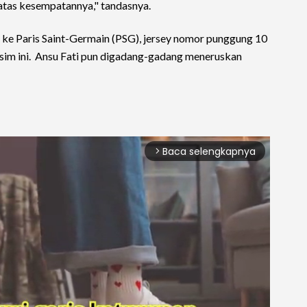
atas kesempatannya," tandasnya.
ke Paris Saint-Germain (PSG), jersey nomor punggung 10
sim ini. Ansu Fati pun digadang-gadang meneruskan
Baca selengkapnya
arrow_forward_ios