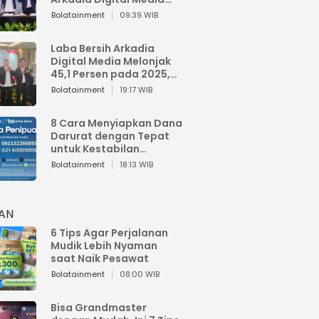
Perkuat Bisnis AI dan
Bolatainment
09:39 WIB
Jaga Fundamental
Keuangan
Laba Bersih Arkadia
Digital Media Melonjak
45,1 Persen pada 2025,
Sentuh Rp1,76 Miliar
Bolatainment
19:17 WIB
8 Cara Menyiapkan Dana
Darurat dengan Tepat
untuk Kestabilan
Keuangan
Bolatainment
18:13 WIB
HAN
6 Tips Agar Perjalanan
Mudik Lebih Nyaman
saat Naik Pesawat
Bolatainment
08:00 WIB
Bisa Grandmaster