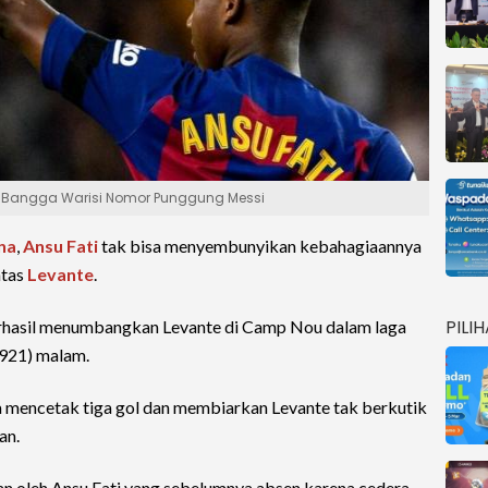
i Bangga Warisi Nomor Punggung Messi
na
,
Ansu Fati
tak bisa menyembunyikan kebahagiaannya
atas
Levante
.
PILI
erhasil menumbangkan Levante di Camp Nou dalam laga
2921) malam.
a mencetak tiga gol dan membiarkan Levante tak berkutik
an.
an oleh Ansu Fati yang sebelumnya absen karena cedera