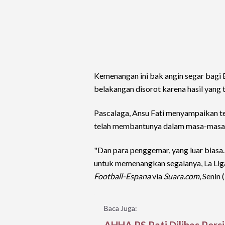
Kemenangan ini bak angin segar bagi
belakangan disorot karena hasil yang 
Pascalaga, Ansu Fati menyampaikan t
telah membantunya dalam masa-masa s
"Dan para penggemar, yang luar biasa
untuk memenangkan segalanya, La Liga,
Football-Espana
via
Suara.com
, Senin
Baca Juga:
AHHA PS Pati Dilibas Persi