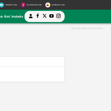
HIMEDIK.COM
IKLANDISINI.COM
SERBADA.COM
ia
Gol
Indeks