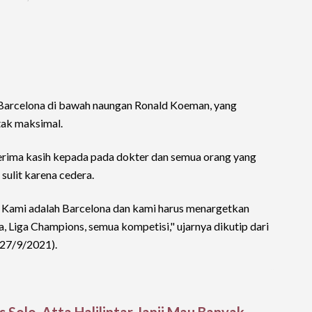
 Barcelona di bawah naungan Ronald Koeman, yang
tak maksimal.
erima kasih kepada pada dokter dan semua orang yang
ulit karena cedera.
. Kami adalah Barcelona dan kami harus menargetkan
 Liga Champions, semua kompetisi," ujarnya dikutip dari
 (27/9/2021).
s Solo, Atta Halilintar Janji Mau Banyak