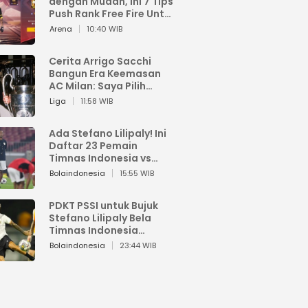
dengan Mudah, Ini 7 Tips
Push Rank Free Fire Untuk
Pemula
Arena
10:40 WIB
Cerita Arrigo Sacchi
Bangun Era Keemasan
AC Milan: Saya Pilih
Pemain dari Isi Otaknya
Liga
11:58 WIB
Ada Stefano Lilipaly! Ini
Daftar 23 Pemain
Timnas Indonesia vs
China
Bolaindonesia
15:55 WIB
PDKT PSSI untuk Bujuk
Stefano Lilipaly Bela
Timnas Indonesia
Berakhir Berantakan
Bolaindonesia
23:44 WIB