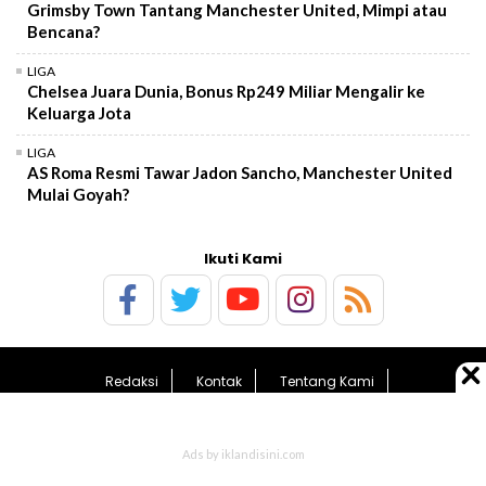
Grimsby Town Tantang Manchester United, Mimpi atau
Bencana?
LIGA
Chelsea Juara Dunia, Bonus Rp249 Miliar Mengalir ke
Keluarga Jota
LIGA
AS Roma Resmi Tawar Jadon Sancho, Manchester United
Mulai Goyah?
Ikuti Kami
Redaksi
Kontak
Tentang Kami
Pedoman Media Siber
Kebijakan Privasi
Sitemap
© 2026 BolaTimes.com - All Rights Reserved.